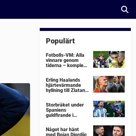
Populärt
Fotbolls-VM: Alla
vinnare genom
tiderna – komplett
lista
Erling Haalands
hjärtevärmande
hyllning till Zlatan
Ibrahimovic
Storbråket under
Spaniens
guldfirande i
fotbolls-VM i natt:
"Äckligt"
Något har hänt
med Bojan Djordjic