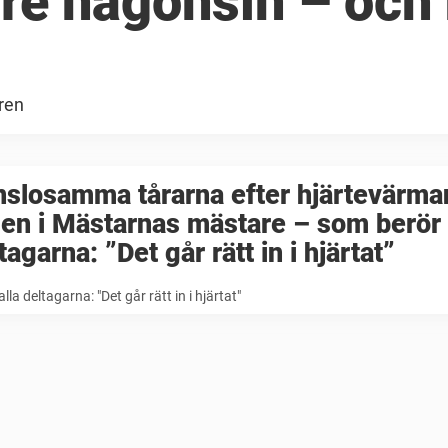
e någonsin – och 
ren
nslosamma tårarna efter hjärtevärm
en i Mästarnas mästare – som berör 
tagarna: ”Det går rätt in i hjärtat”
alla deltagarna: "Det går rätt in i hjärtat"