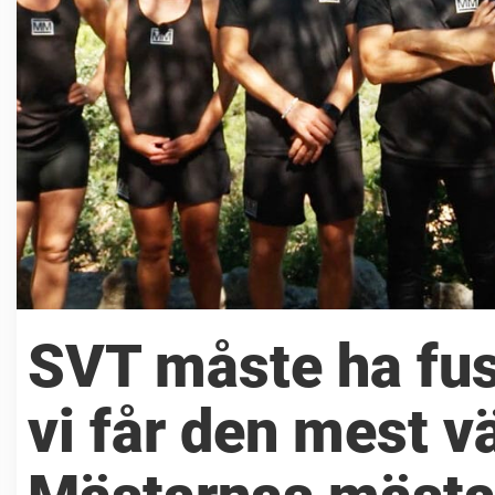
SVT måste ha fus
vi får den mest v