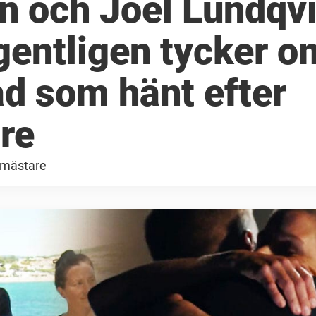
n och Joel Lundqvi
gentligen tycker o
ad som hänt efter
re
 mästare