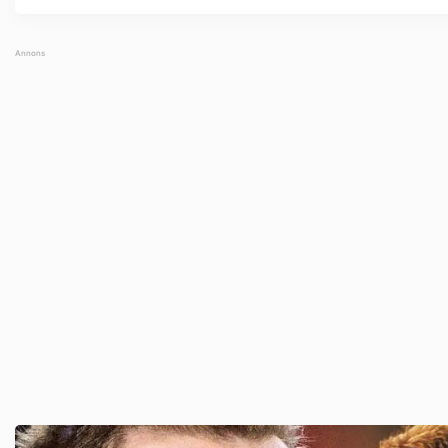
prestigevärvningen i Arsenal. Han blev den ...