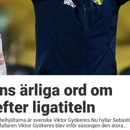
ns ärliga ord om
ter ligatiteln
itelhjältarna är svenske Viktor Gyökeres.Nu hyllar Sebas
llaren Viktor Gyökeres blev inför säsongen den stora