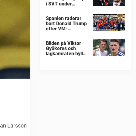
i SVT under
fotbolls-VM
Spanien raderar
bort Donald Trump
efter VM-
guldfirandet
Bilden på Viktor
Gyökeres och
lagkamraten hyllas
nu stort
tian Larsson