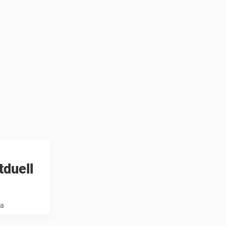
tduell
ra