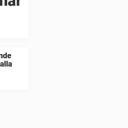
här
ande
alla