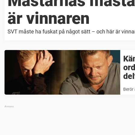
Mästarnas mästar
är vinnaren
SVT måste ha fuskat på något sätt – och här är vinna
Kä
ord
del
Berör 