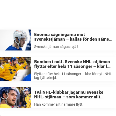
Enorma sågningarna mot
svenskstjärnan – kallas för den sämsta
trejden i NHL:s historia: ”Bort med
Svenskstjärnan sågas rejält
honom”
Bomben i natt: Svenske NHL-stjärnan
flyttar efter hela 11 säsonger – klar för
nytt NHL-lag i jättetrejd
Flyttar efter hela 11 säsonger – klar för nytt NHL-
lag i jättetrejd.
Två NHL-klubbar jagar nu svenske
NHL-stjärnan – som kommer allt
närmare flytt
Han kommer allt närmare flytt.