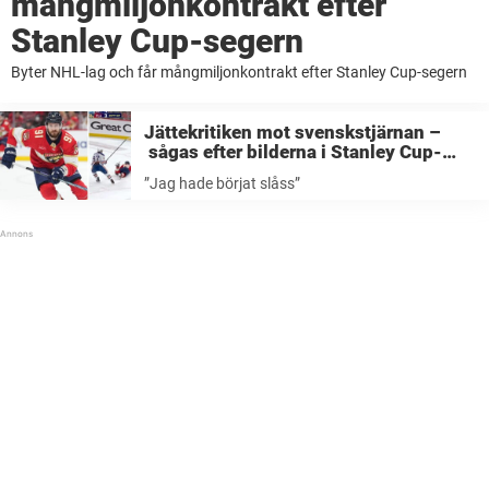
mångmiljonkontrakt efter
Stanley Cup-segern
Byter NHL-lag och får mångmiljonkontrakt efter Stanley Cup-segern
Jättekritiken mot svenskstjärnan –
sågas efter bilderna i Stanley Cup-
finalen som fått alla att reagera: ”Jag
”Jag hade börjat slåss”
hade börjat slåss”