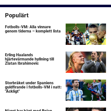
inlägg
Populärt
Fotbolls-VM: Alla vinnare
genom tiderna – komplett lista
Erling Haalands
hjärtevärmande hyllning till
Zlatan Ibrahimovic
Storbråket under Spaniens
guldfirande i fotbolls-VM i natt:
"Äckligt"
Något har hänt med Bojan