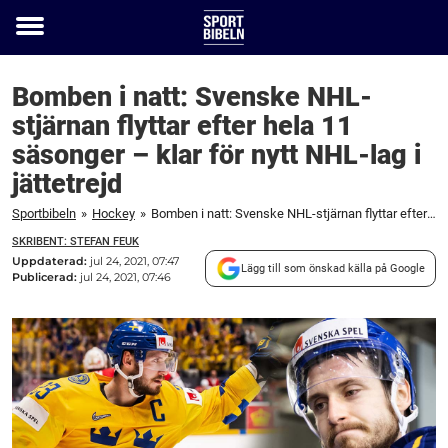
Toggle
menu
Bomben i natt: Svenske NHL-
stjärnan flyttar efter hela 11
säsonger – klar för nytt NHL-lag i
jättetrejd
Sportbibeln
»
Hockey
»
Bomben i natt: Svenske NHL-stjärnan flyttar efter hela 11 säsonger – klar för nytt NHL-lag i jättetrejd
SKRIBENT: STEFAN FEUK
Uppdaterad:
jul 24, 2021, 07:47
Lägg till som önskad källa på Google
Publicerad:
jul 24, 2021, 07:46