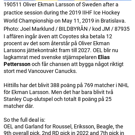
190511 Oliver Ekman Larsson of Sweden after a
practice session during the 2019 IIHF Ice Hockey
World Championship on May 11, 2019 in Bratislava.
Photo: Joel Marklund / BILDBYRÅN / kod JM / 87935
I affären ingår även att Coyotes ska betala 12
procent av det som återstår på Oliver Ekman
Larssons jättekontrakt fram till 2027. OEL blir nu
lagkamrat med svenske stjärnspelaren
Elias
Pettersson
och får chansen att bygga något riktigt
stort med Vancouver Canucks.
Hittills har det blivit 388 poäng på 769 matcher i NHL
för Ekman Larsson. Men det har bara blivit två
Stanley Cup-slutspel och totalt 8 poäng på 25
matcher där.
So the full deal is:
OEL and Garland for Roussel, Eriksson, Beagle, the
9th overall pick, 2nd RD pick in 2022 and 7th pick in