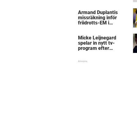
kritik
Armand Duplantis
missräkning inför
friidrotts-EM i
Birmingham
Micke Leijnegard
spelar in nytt tv-
program efter
Mästarnas mästare