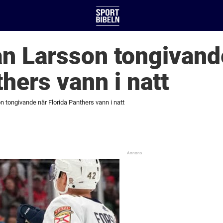
n Larsson tongivand
thers vann i natt
 tongivande när Florida Panthers vann i natt