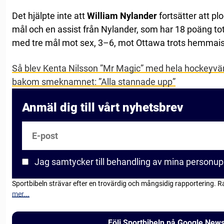
Det hjälpte inte att
William Nylander
fortsätter att pl
mål och en assist från Nylander, som har 18 poäng total
med tre mål mot sex, 3–6, mot Ottawa trots hemmais
Så blev Kenta Nilsson ”Mr Magic” med hela hockeyvärl
bakom smeknamnet: ”Alla stannade upp”
Anmäl dig till vårt nyhetsbrev
E-post
Jag samtycker till behandling av mina personup
Sportbibeln strävar efter en trovärdig och mångsidig rapportering. R
mer...
Följ Sportbibeln på Google New