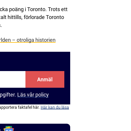
ocka poäng i Toronto. Trots ett
t hittills, förlorade Toronto
.
den – otroliga historien
Anmäl
pgifter.
Läs vår policy
apportera faktafel här.
Här kan du läsa
s