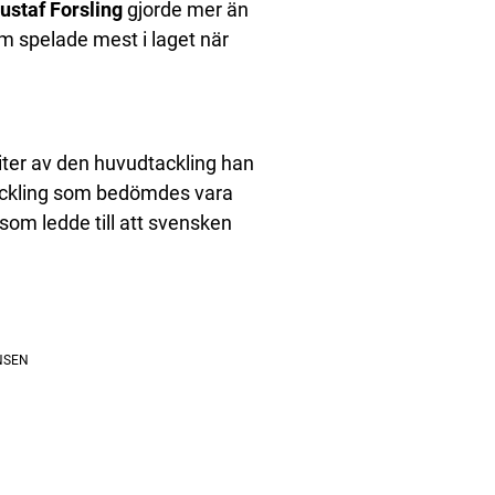
ustaf Forsling
gjorde mer än
om spelade mest i laget när
iter av den huvudtackling han
ackling som bedömdes vara
som ledde till att svensken