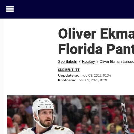
Toggle
menu
Oliver Ekma
Florida Pan
Sportbibeln
»
Hockey
»
Oliver Ekman Larsson
SKRIBENT: TT
Uppdaterad:
nov 09, 2023, 10:04
Publicerad:
nov 09, 2023, 10:01