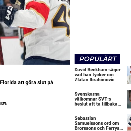
POPULÄRT
David Beckham säger
vad han tycker om
Zlatan Ibrahimovic
lorida att göra slut på
Svenskarna
välkomnar SVT:s
beslut att ta tillbaka
Micke Leijnegard
Sebastian
Samuelssons ord om
Brorssons och Ferrys