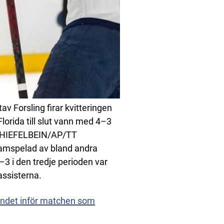
 Forsling firar kvitteringen
orida till slut vann med 4–3
SCHIEFELBEIN/AP/TT
framspelad av bland andra
 3–3 i den tredje perioden var
assisterna.
randet inför matchen som