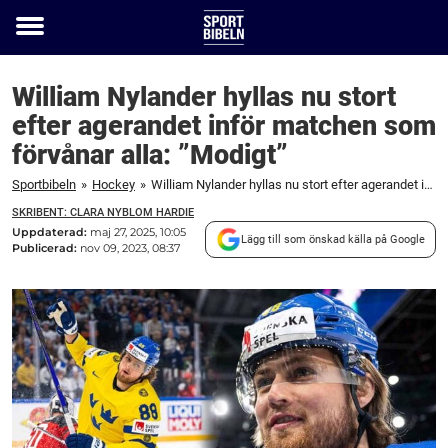
Toggle
menu
William Nylander hyllas nu stort
efter agerandet inför matchen som
förvånar alla: ”Modigt”
Sportbibeln
»
Hockey
»
William Nylander hyllas nu stort efter agerandet inför matchen som förvånar alla: "Modigt"
SKRIBENT: CLARA NYBLOM HARDIE
Uppdaterad:
maj 27, 2025, 10:05
Lägg till som önskad källa på Google
Publicerad:
nov 09, 2023, 08:37