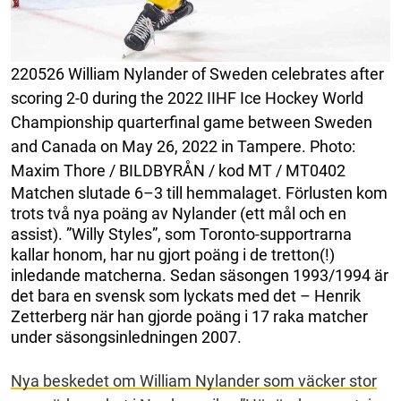
220526 William Nylander of Sweden celebrates after
scoring 2-0 during the 2022 IIHF Ice Hockey World
Championship quarterfinal game between Sweden
and Canada on May 26, 2022 in Tampere. Photo:
Maxim Thore / BILDBYRÅN / kod MT / MT0402
Matchen slutade 6–3 till hemmalaget. Förlusten kom
trots två nya poäng av Nylander (ett mål och en
assist). ”Willy Styles”, som Toronto-supportrarna
kallar honom, har nu gjort poäng i de tretton(!)
inledande matcherna. Sedan säsongen 1993/1994 är
det bara en svensk som lyckats med det – Henrik
Zetterberg när han gjorde poäng i 17 raka matcher
under säsongsinledningen 2007.
Nya beskedet om William Nylander som väcker stor