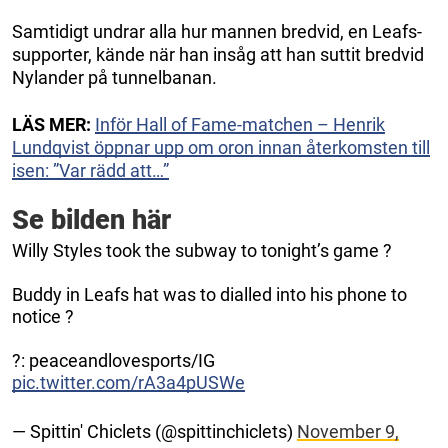
Samtidigt undrar alla hur mannen bredvid, en Leafs-
supporter, kände när han insåg att han suttit bredvid
Nylander på tunnelbanan.
LÄS MER:
Inför Hall of Fame-matchen – Henrik
Lundqvist öppnar upp om oron innan återkomsten till
isen: ”Var rädd att…”
Se bilden här
Willy Styles took the subway to tonight’s game ?
Buddy in Leafs hat was to dialled into his phone to
notice ?
?: peaceandlovesports/IG
pic.twitter.com/rA3a4pUSWe
— Spittin' Chiclets (@spittinchiclets)
November 9,