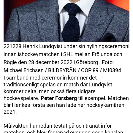
221228 Henrik Lundqvist under sin hyllningsceremoni
innan ishockeymatchen i SHL mellan Frölunda och
Rögle den 28 december 2022 i Göteborg . Foto:
Michael Erichsen / BILDBYRÅN / COP 89 / MI0394
I samband med ceremonin kommer det
traditionsenligt spelas en match där Lundqvist
kommer delta, men också flera tidigare
hockeyspelare.
Peter Forsberg
till exempel. Matchen
blir Henkes första sen han lade ner hockeykarriären
2021.
Målvakten har redan testat på och tränat inför
matchen, och blev förvånad över den goda känslan