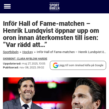
Toggle
menu
Inför Hall of Fame-matchen –
Henrik Lundqvist öppnar upp om
oron innan återkomsten till isen:
”Var rädd att…”
Sportbibeln
»
Hockey
»
Inför Hall of Fame-matchen – Henrik Lundqvist öppnar upp om oron innan återkomsten till isen: "Var rädd att..."
SKRIBENT: CLARA NYBLOM HARDIE
Uppdaterad:
maj 27, 2025, 10:05
Lägg till som önskad källa på Google
Publicerad:
nov 08, 2023, 09:02