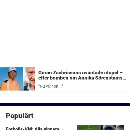
Göran Zachrissons oväntade utspel –
efter bomben om Annika Sörenstams
comeback(!): ”Nu vill hon visa…”
”Nu vill hon...”
Populärt
Fotbolls-VM: Alla vinnare