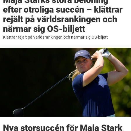
efter otroliga succén – klättrar
rejält på världsrankingen och
närmar sig OS-biljett
Klättrar rejält på världsrankingen och närmar sig OS-biljett
Nya storsuccén för Maja Stark