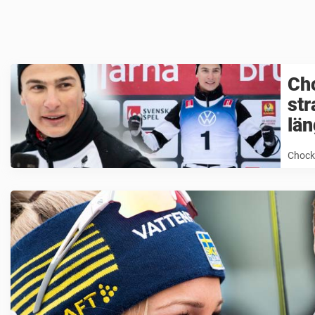
Ch
str
lä
Chockb