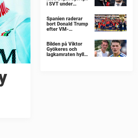
i SVT under
fotbolls-VM
Spanien raderar
bort Donald Trump
efter VM-
guldfirandet
Bilden på Viktor
Gyökeres och
lagkamraten hyllas
nu stort
y