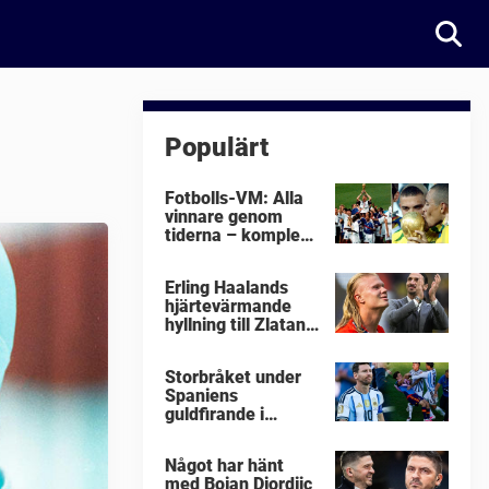
Populärt
Fotbolls-VM: Alla
vinnare genom
tiderna – komplett
lista
Erling Haalands
hjärtevärmande
hyllning till Zlatan
Ibrahimovic
Storbråket under
Spaniens
guldfirande i
fotbolls-VM i natt:
"Äckligt"
Något har hänt
med Bojan Djordjic