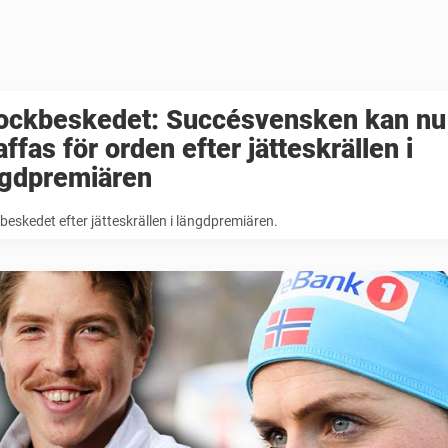
ockbeskedet: Succésvensken kan nu
affas för orden efter jätteskrällen i
ngdpremiären
eskedet efter jätteskrällen i längdpremiären.