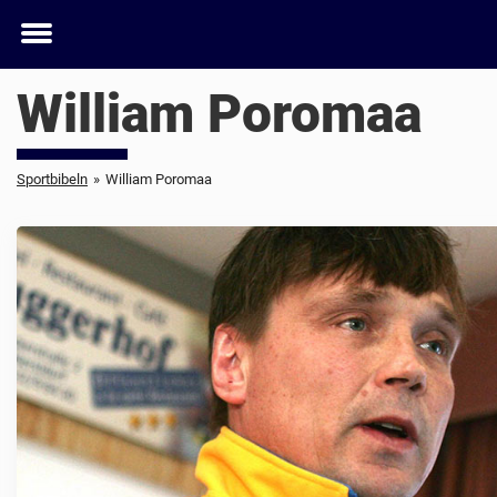
Toggle
menu
William Poromaa
Sportbibeln
»
William Poromaa