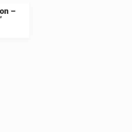
on –
”