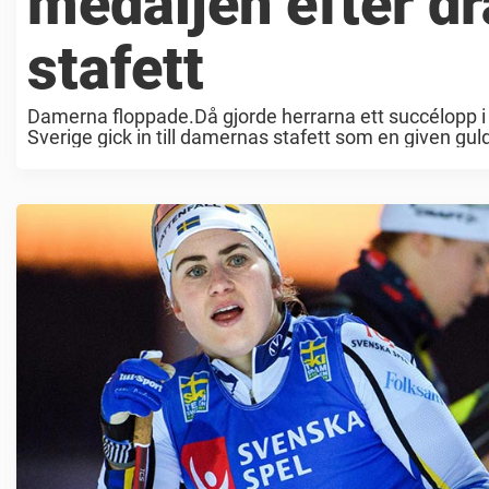
medaljen efter dr
stafett
Damerna floppade.Då gjorde herrarna ett succélopp i s
Sverige gick in till damernas stafett som en given guldf