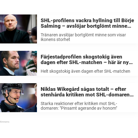
SHL-profilens vackra hyllning till Börje
Salming – avslöjar bortglömt minne
som visar ikonens storhet
Tränaren avslöjar bortglömt minne som visar
ikonens storhet
Färjestadprofilen skogstokig även
dagen efter SHL-matchen – här är nya
jätteattacken: ”Helt horribelt”
Helt skogstokig även dagen efter SHL-matchen
Niklas Wikegård sågas totalt – efter
stenhårda kritiken mot SHL-domaren:
”Pinsamt agerande av honom”
Starka reaktioner efter kritiken mot SHL-
domaren: "Pinsamt agerande av honom"