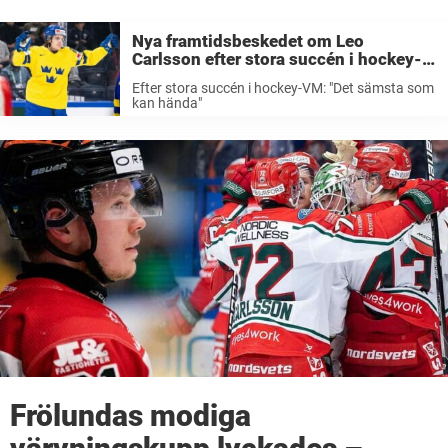
Nya framtidsbeskedet om Leo
Carlsson efter stora succén i hockey-
VM: ”Det sämsta som kan hända”
Efter stora succén i hockey-VM: "Det sämsta som
kan hända"
Frölundas modiga