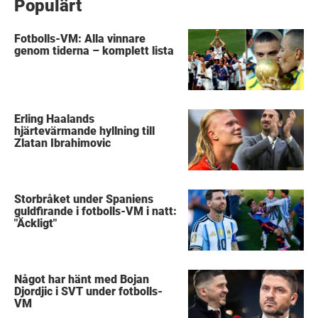
Populärt
Fotbolls-VM: Alla vinnare
genom tiderna – komplett lista
Erling Haalands
hjärtevärmande hyllning till
Zlatan Ibrahimovic
Storbråket under Spaniens
guldfirande i fotbolls-VM i natt:
"Äckligt"
Något har hänt med Bojan
Djordjic i SVT under fotbolls-
VM