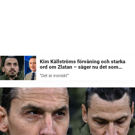
Kim Källströms förvåning och starka
ord om Zlatan – säger nu det som
precis alla tänker: ”Det är ironiskt”
”Det är ironiskt”