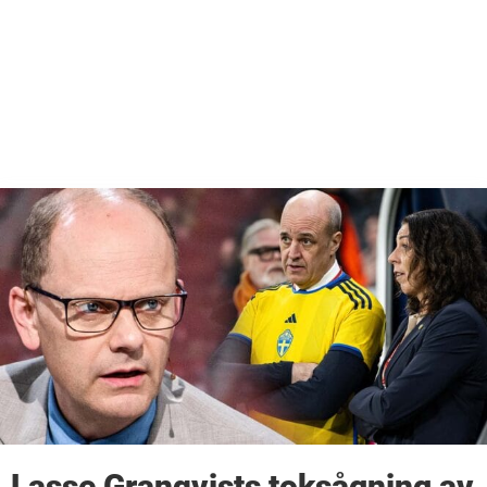
Lasse Granqvists toksågning av