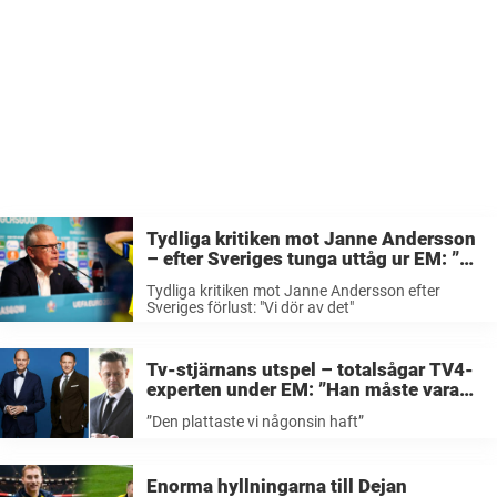
Tydliga kritiken mot Janne Andersson
– efter Sveriges tunga uttåg ur EM: ”Vi
dör av det”
Tydliga kritiken mot Janne Andersson efter
Sveriges förlust: "Vi dör av det"
Tv-stjärnans utspel – totalsågar TV4-
experten under EM: ”Han måste vara
den plattaste vi någonsin haft”
”Den plattaste vi någonsin haft”
Enorma hyllningarna till Dejan