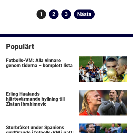
Sidnumrering
Sida
1
Sida
2
Sida
3
Nästa
för
inlägg
Populärt
Fotbolls-VM: Alla vinnare
genom tiderna – komplett lista
Erling Haalands
hjärtevärmande hyllning till
Zlatan Ibrahimovic
Storbråket under Spaniens
guldfirande i fotbolls-VM i natt: