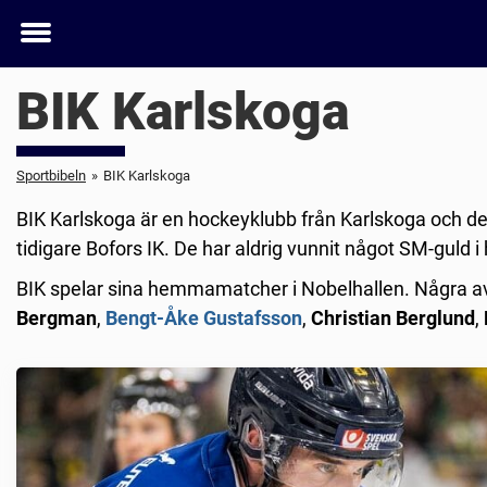
Toggle
menu
BIK Karlskoga
Sportbibeln
»
BIK Karlskoga
BIK Karlskoga är en hockeyklubb från Karlskoga och de
tidigare Bofors IK. De har aldrig vunnit något SM-guld i 
BIK spelar sina hemmamatcher i Nobelhallen. Några a
Bergman
,
Bengt-Åke Gustafsson
,
Christian Berglund
,