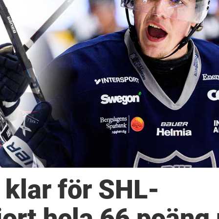
 klar för SHL-
jort hela 66 poäng