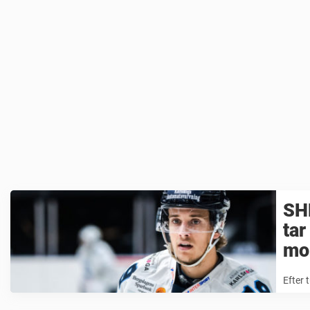
SH
tar
mo
Efter 