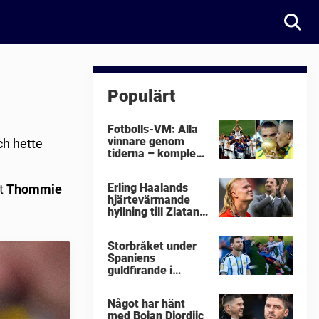
Populärt
Fotbolls-VM: Alla
vinnare genom
ch hette
tiderna – komplett
lista
Erling Haalands
at
Thommie
hjärtevärmande
hyllning till Zlatan
Ibrahimovic
Storbråket under
Spaniens
guldfirande i
fotbolls-VM i natt:
"Äckligt"
Något har hänt
med Bojan Djordjic