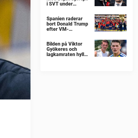
i SVT under
fotbolls-VM
Spanien raderar
bort Donald Trump
efter VM-
guldfirandet
Bilden på Viktor
Gyökeres och
lagkamraten hyllas
nu stort