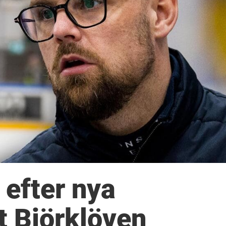
 efter nya
t Björklöven