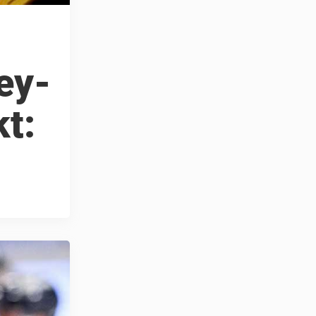
ey-
kt: