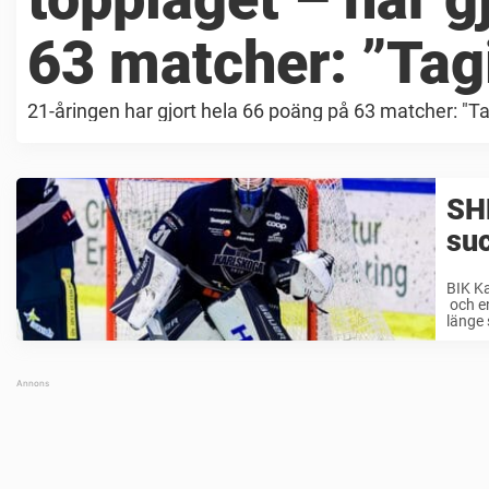
63 matcher: ”Tagi
21-åringen har gjort hela 66 poäng på 63 matcher: "Tag
SHL
suc
BIK Ka
och en
länge 