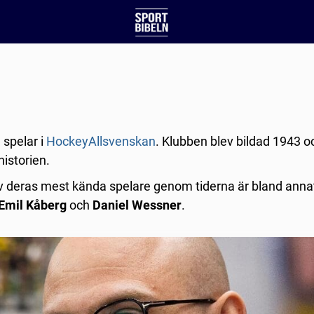
 spelar i
HockeyAllsvenskan
. Klubben blev bildad 1943 o
historien.
v deras mest kända spelare genom tiderna är bland ann
Emil Kåberg
och
Daniel Wessner
.