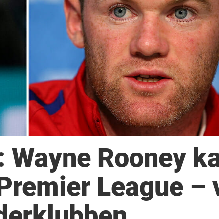
r: Wayne Rooney k
Premier League – v
oderklubben