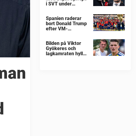
i SVT under
fotbolls-VM
Spanien raderar
bort Donald Trump
efter VM-
guldfirandet
Bilden på Viktor
Gyökeres och
lagkamraten hyllas
nu stort
mman
d