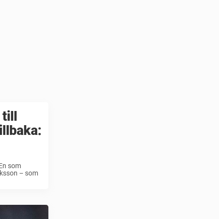
ill
llbaka:
.En som
riksson – som