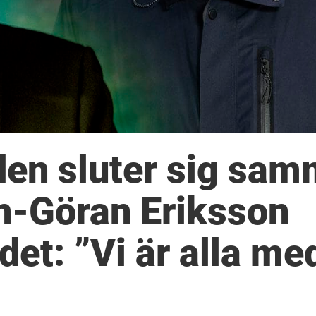
lden sluter sig sa
en-Göran Eriksson
et: ”Vi är alla me