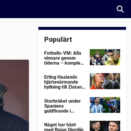
Populärt
Fotbolls-VM: Alla
vinnare genom
tiderna – komplett
lista
Erling Haalands
hjärtevärmande
hyllning till Zlatan
Ibrahimovic
Storbråket under
Spaniens
guldfirande i
fotbolls-VM i natt:
"Äckligt"
Något har hänt
med Bojan Djordjic