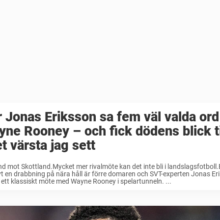
 Jonas Eriksson sa fem väl valda ord t
ne Rooney – och fick dödens blick ti
t värsta jag sett
d mot Skottland.Mycket mer rivalmöte kan det inte bli i landslagsfotboll
t en drabbning på nära håll är förre domaren och SVT-experten Jonas E
ett klassiskt möte med Wayne Rooney i spelartunneln. ...