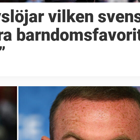
löjar vilken sven
ra barndomsfavorit
”