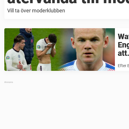
Vill ta över moderklubben
Way
Eng
att
Efter 