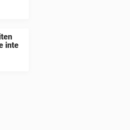
iten
e inte