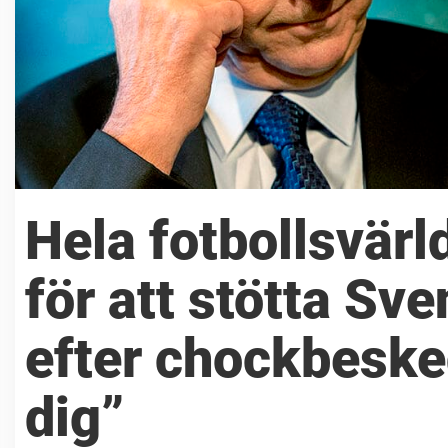
Hela fotbollsvär
för att stötta Sv
efter chockbesked
dig”