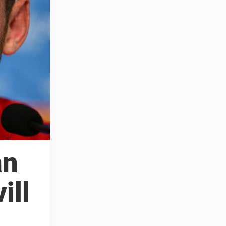
an
ill