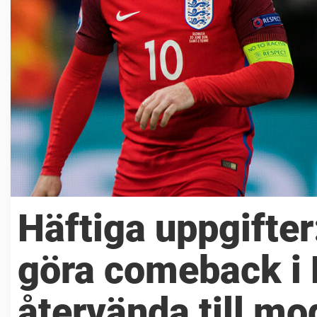
Häftiga uppgifte
göra comeback i 
återvända till m