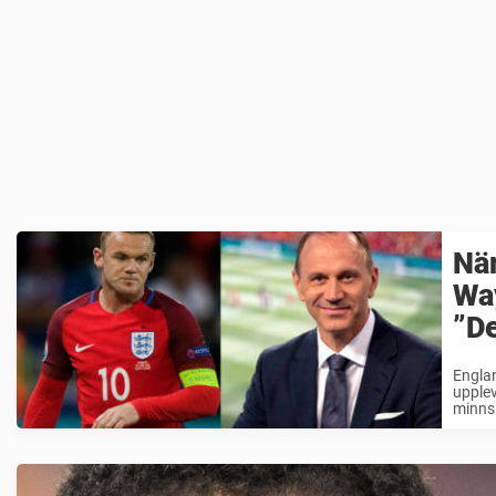
När
Way
”De
Englan
upplev
minns 