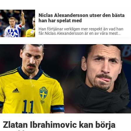
Niclas Alexandersson utser den bästa
han har spelat med
Han förtjänar verkligen mer respekt än vad han
får.Niclas Alexandersson är en av våra mest
underskattade fotbolsspelare.Nu utser han vem
som är den bästa spelaren han lirat med. Det är
många som inte ser hans ...
Zlatan Ibrahimovic kan börja