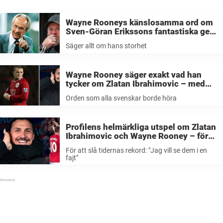
Wayne Rooneys känslosamma ord om
Sven-Göran Erikssons fantastiska gest
– säger allt om ”Svennis” storhet:
Säger allt om hans storhet
”Tacksam”
Wayne Rooney säger exakt vad han
tycker om Zlatan Ibrahimovic – med
orden som alla svenskar borde lyssna
Orden som alla svenskar borde höra
på
Profilens helmärkliga utspel om Zlatan
Ibrahimovic och Wayne Rooney – för
att slå tidernas rekord: ”Jag vill se dem
För att slå tidernas rekord: "Jag vill se dem i en
i en fajt”
fajt"