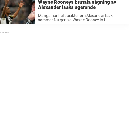
Wayne Rooneys brutala sågning av
Alexander Isaks agerande
Många har haft åsikter om Alexander Isak i
sommar.Nu ger sig Wayne Rooney in i
diskussionen om svenskens agerande.Engelske
legendaren kommer med en ordentlig sågning av
Isak. Den här sommarens stora transfersnackis
inom fotbollsvärlden har ...