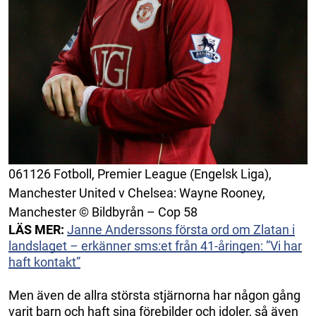
061126 Fotboll, Premier League (Engelsk Liga),
Manchester United v Chelsea: Wayne Rooney,
Manchester © Bildbyrån – Cop 58
LÄS MER:
Janne Anderssons första ord om Zlatan i
landslaget – erkänner sms:et från 41-åringen: ”Vi har
haft kontakt”
Men även de allra största stjärnorna har någon gång
varit barn och haft sina förebilder och idoler, så även