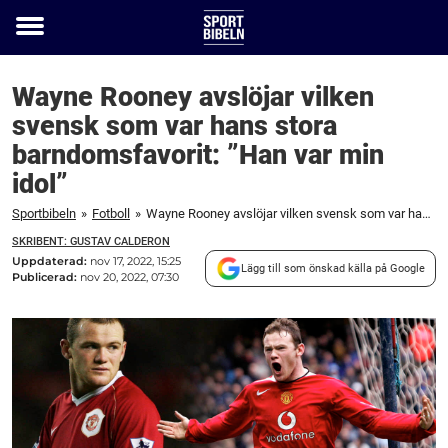
Toggle
menu
Wayne Rooney avslöjar vilken
svensk som var hans stora
barndomsfavorit: ”Han var min
idol”
Sportbibeln
»
Fotboll
»
Wayne Rooney avslöjar vilken svensk som var hans stora barndomsfavorit: "Han var min idol"
SKRIBENT: GUSTAV CALDERON
Uppdaterad:
nov 17, 2022, 15:25
Lägg till som önskad källa på Google
Publicerad:
nov 20, 2022, 07:30