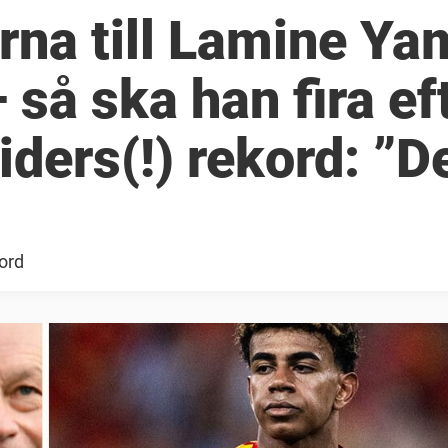
rna till Lamine Ya
 så ska han fira ef
tiders(!) rekord: ”D
kord