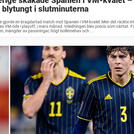
erige skakade Spanien i VM-kvalet 
l blytungt i slutminuterna
e gjorde en bragdartad match mot Spanien i VM-kvalet.Men det räckte i
es VM-öde i playoff, i mars månad. Inledningen blev precis som väntat. Ful
n, mängder av passningar, högt bollinnehav och ...