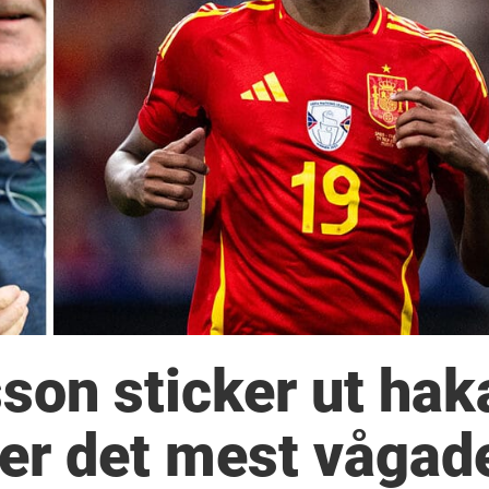
son sticker ut hak
ger det mest vågad