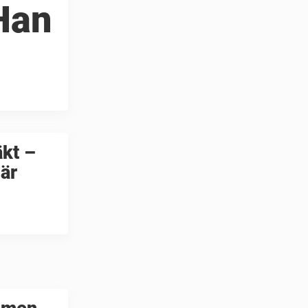
Han
äkt –
 är