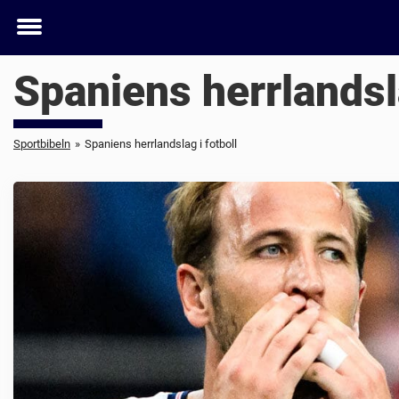
Toggle
menu
Spaniens herrlandsla
Sportbibeln
»
Spaniens herrlandslag i fotboll