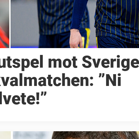
utspel mot Sverige
kvalmatchen: ”Ni
lvete!”