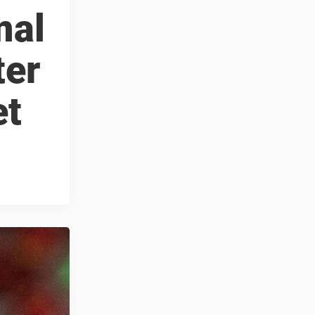
mal
ter
et