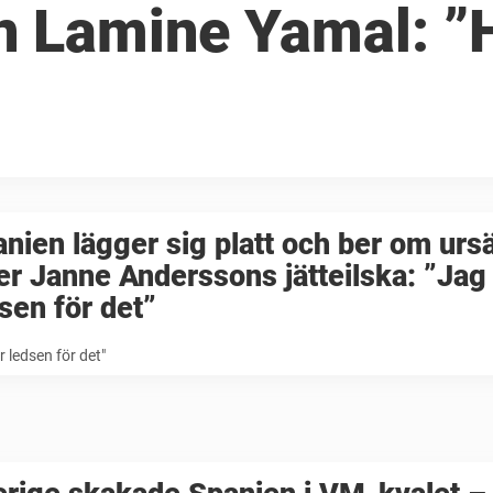
n Lamine Yamal: ”
nien lägger sig platt och ber om urs
er Janne Anderssons jätteilska: ”Jag
sen för det”
r ledsen för det"