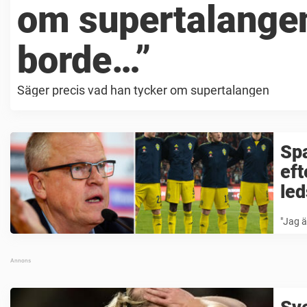
om supertalange
borde…”
Säger precis vad han tycker om supertalangen
Spa
eft
led
"Jag ä