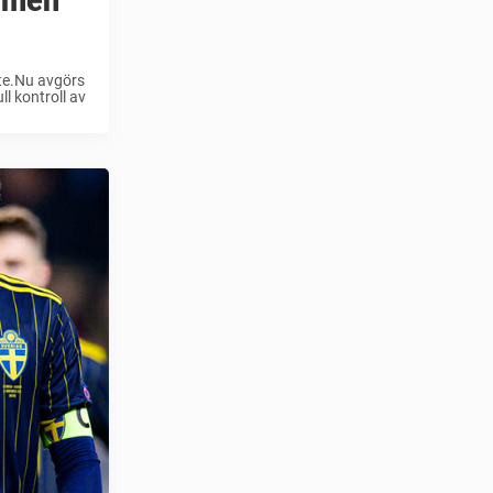
– men
nte.Nu avgörs
l kontroll av