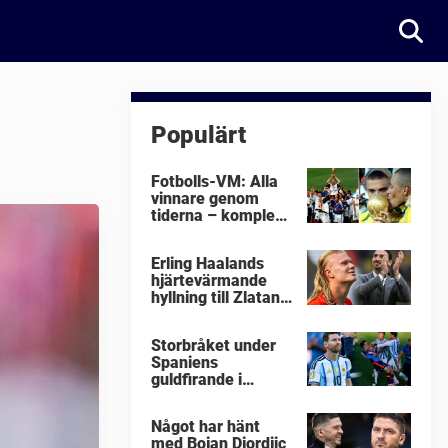
Populärt
Fotbolls-VM: Alla
vinnare genom
tiderna – komplett
lista
Erling Haalands
hjärtevärmande
hyllning till Zlatan
Ibrahimovic
Storbråket under
Spaniens
guldfirande i
fotbolls-VM i natt:
"Äckligt"
Något har hänt
med Bojan Djordjic