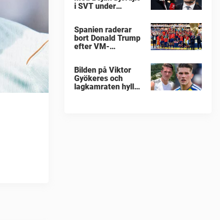
i SVT under
fotbolls-VM
Spanien raderar
bort Donald Trump
efter VM-
guldfirandet
Bilden på Viktor
Gyökeres och
lagkamraten hyllas
nu stort