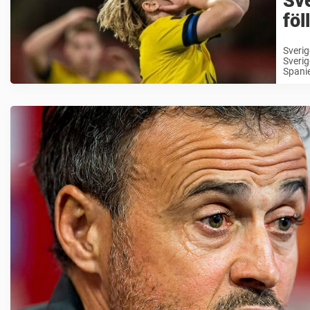
Sv
föl
Sverig
Sverig
Spanie