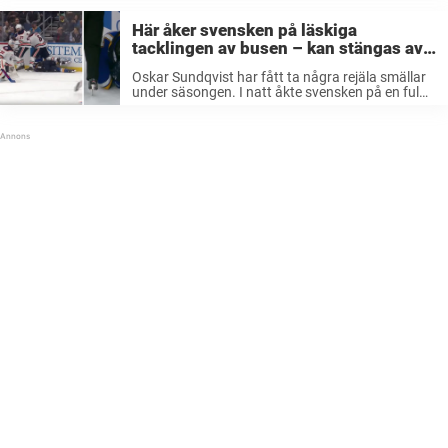
tacklingen går isär. Stanley Cup finalens andra
match mellan Boston Bruins och St ...
Här åker svensken på läskiga
tacklingen av busen – kan stängas av
efter matchstraffet
Oskar Sundqvist har fått ta några rejäla smällar
under säsongen. I natt åkte svensken på en ful
smäll och föll handlöst in i sargen efter en
tackling av Edmontons Milan Lucic. Bruins-
spelaren fick en femminutersutvisning ...