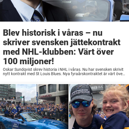
Blev historisk i våras – nu
skriver svensken jättekontrakt
med NHL-klubben: Värt över
100 miljoner!
Oskar Sundqvist skrev historia i NHL i våras. Nu har svensken skrivit
nytt kontrakt med St Louis Blues. Nya fyraårskontraktet är värt över
100 miljoner kronor. Han lämnade Skellefteå AIK och SHL 2015 för
att ...