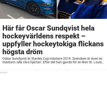
Här får Oscar Sundqvist hela
hockeyvärldens respekt –
uppfyller hockeytokiga flickans
högsta dröm
Oskar Sundqvist är Stanley Cup-mästare 2019. Svensken är även en
mästare i alla våra hjärtan. Efter det han gjorde för en liten St. Louis
Blues-tjej under segerparaden. St. Louis Blues är mästare efter att för
...