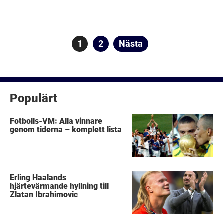
Sidnumrering
Sida
1
Sida
2
Nästa
för
inlägg
Populärt
Fotbolls-VM: Alla vinnare
genom tiderna – komplett lista
Erling Haalands
hjärtevärmande hyllning till
Zlatan Ibrahimovic