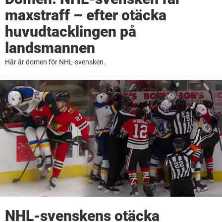
maxstraff – efter otäcka
huvudtacklingen på
landsmannen
Här är domen för NHL-svensken.
NHL-svenskens otäcka