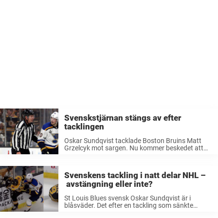
Svenskstjärnan stängs av efter
tacklingen
Oskar Sundqvist tacklade Boston Bruins Matt
Grzelcyk mot sargen. Nu kommer beskedet att
han stängs av.Svenskstjärnan missar match tre
av Stanley Cup-finalen mellan St Louis Blues och
Bruins. Oskar Sundqvist har fått sitt stora
Svenskens tackling i natt delar NHL –
genombrott i ...
avstängning eller inte?
St Louis Blues svensk Oskar Sundqvist är i
blåsväder. Det efter en tackling som sänkte
Boston Bruins Matt Grzelyck. Men åsikterna om