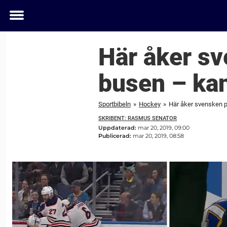
Toggle
menu
Här åker sv
busen – kan
Sportbibeln
»
Hockey
»
Här åker svensken p
SKRIBENT: RASMUS SENATOR
Uppdaterad:
mar 20, 2019, 09:00
Publicerad:
mar 20, 2019, 08:58