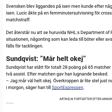
Svensken blev liggandes på isen men kunde efter någr
isen. Lucic åkte på en femminutersutvisning för cross
matchstraff.
Det återstår nu att se huruvida NHL:s Department of
situationen, någonting som kan leda till böter eller a
fälls för tacklingen.
Sundqvist: ”Mår helt okej”
Sundqvist har stått för totalt 28 poäng på 65 matche
två assist. Efter matchen gav han lugnande besked.
– Jag mår väl helt okej. Överkroppen är lite stel just n
i morgon, säger han till
SportExpressen
.