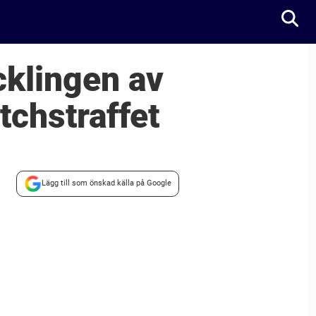
cklingen av
tchstraffet
Lägg till som önskad källa på Google