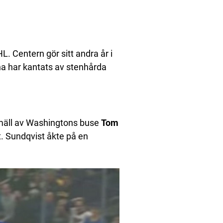
L. Centern gör sitt andra år i
a har kantats av stenhårda
smäll av Washingtons buse
Tom
t. Sundqvist åkte på en