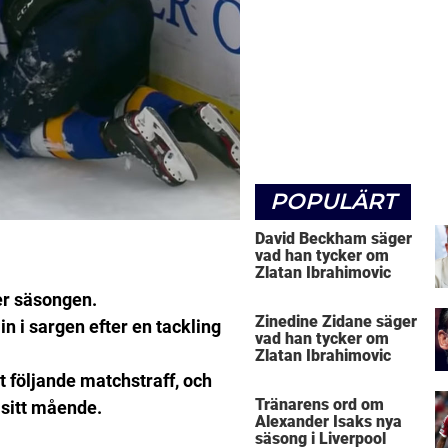
POPULÄRT
David Beckham säger
vad han tycker om
Zlatan Ibrahimovic
er säsongen.
Zinedine Zidane säger
in i sargen efter en tackling
vad han tycker om
Zlatan Ibrahimovic
 följande matchstraff, och
Tränarens ord om
 sitt mående.
Alexander Isaks nya
säsong i Liverpool