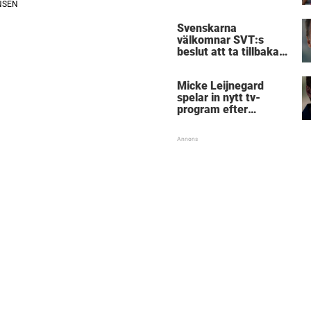
Svenskarna
välkomnar SVT:s
beslut att ta tillbaka
Micke Leijnegard
Micke Leijnegard
spelar in nytt tv-
program efter
Mästarnas mästare