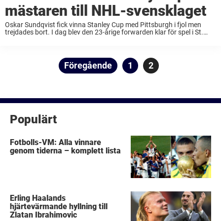
mästaren till NHL-svensklaget
Oskar Sundqvist fick vinna Stanley Cup med Pittsburgh i fjol men
trejdades bort. I dag blev den 23-årige forwarden klar för spel i St.
Louis Blues. Redan 2012 draftades svenske Oskar Sundqvist av
Pittsburgh Penguins. ...
Sidnumrering
Föregående
Sida
1
Sida
2
för
inlägg
Populärt
Fotbolls-VM: Alla vinnare
genom tiderna – komplett lista
Erling Haalands
hjärtevärmande hyllning till
Zlatan Ibrahimovic