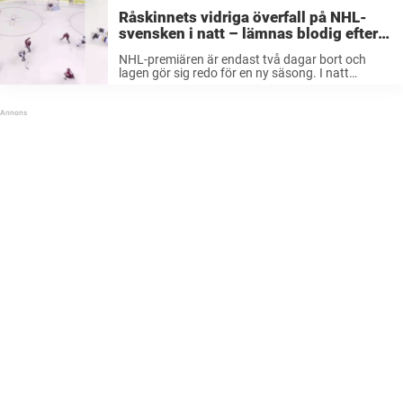
Råskinnets vidriga överfall på NHL-
svensken i natt – lämnas blodig efter
brutala tacklingen
NHL-premiären är endast två dagar bort och
lagen gör sig redo för en ny säsong. I natt
genrepade St Louis Blues mot Washington
Capitals, men det blev en mörk avslutning.
Vidriga överfallet En av de ...