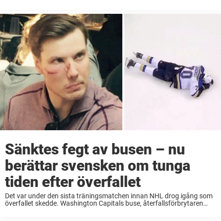
Louis Blues möttes i en träningsmatch. Vidrig tackling Capitals Tom
Wilson, som har en historia av att ...
Sänktes fegt av busen – nu
berättar svensken om tunga
tiden efter överfallet
Det var under den sista träningsmatchen innan NHL drog igång som
överfallet skedde. Washington Capitals buse, återfallsförbrytaren
Tom Wilson, smällde på Oskar Sundqvist fegt och svensken låg länge
sänkt och blodig på isen. Fick monsterstraff ...