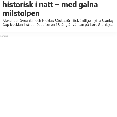
historisk i natt – med galna
milstolpen
Alexander Ovechkin och Nicklas Bäckström fick äntligen lyfta Stanley
Cup-bucklan i våras. Det efter en 13 lång år väntan på Lord Stanley.
Nytt mål i natt Ryssen, med sitt fruktade skott, har inga planer på ...