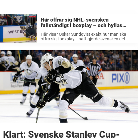
Här offrar sig NHL-svensken
fullständigt i boxplay – och hyllas
enormt i Nordamerika
Här visar Oskar Sundqvist exakt hur man ska
offra sig i boxplay. I natt gjorde svensken det
som nu hyllas runt om i Nordamerika. Genom att
offra sig två gånger om! Oskar Sundqvist har
gjort ...
Klart: Svenske Stanley Cup-