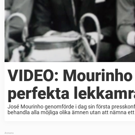
VIDEO: Mourinho 
perfekta lekkamra
José Mourinho genomförde i dag sin första presskon
behandla alla möjliga olika ämnen utan att nämna ett 
presskonferensen gjorde Mourinho en ...