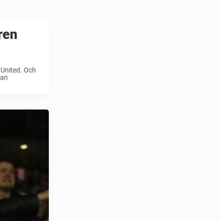
ren
 United. Och
tan