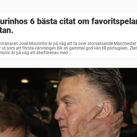
rinhos 6 bästa citat om favoritspela
tan.
tränaren José Mourinho är på väg att ta över storsatsande Manchester
r ut som att första värvningen blir en gammal god vän till portugisen. Zla
movic är på väg att återförenas med ...