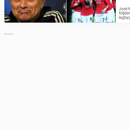
José M
följde
lagbyg