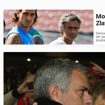
Mou
Zla
Demon
det se
Ibrahi