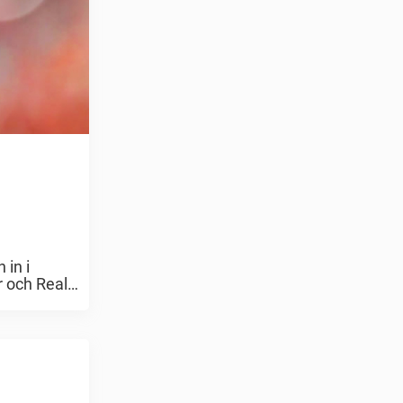
 in i
r och Real