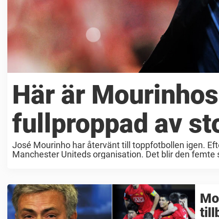
Här är Mourinhos
fullproppad av st
José Mourinho har återvänt till toppfotbollen igen. Ef
Manchester Uniteds organisation. Det blir den femte 
Madrid. Det ...
Mou
til