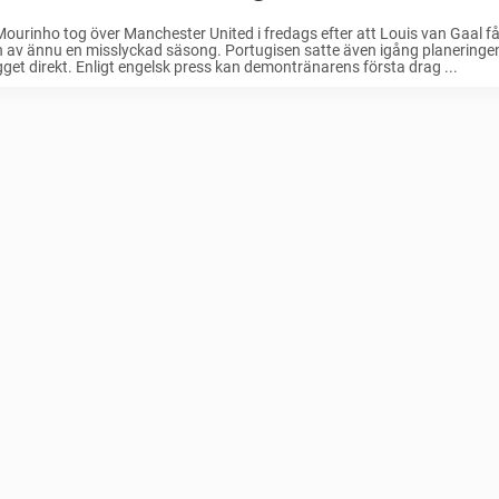
ourinho tog över Manchester United i fredags efter att Louis van Gaal fåt
n av ännu en misslyckad säsong. Portugisen satte även igång planering
get direkt. Enligt engelsk press kan demontränarens första drag ...