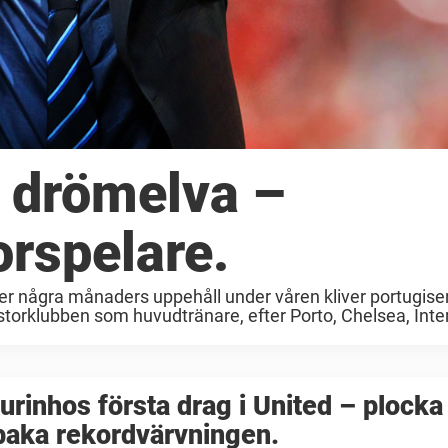
 drömelva –
orspelare.
ter några månaders uppehåll under våren kliver portugisen
storklubben som huvudtränare, efter Porto, Chelsea, Inte
rinhos första drag i United – plocka
lbaka rekordvärvningen.