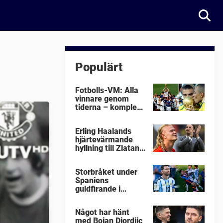
Populärt
Fotbolls-VM: Alla
vinnare genom
tiderna – komplett
lista
Erling Haalands
hjärtevärmande
hyllning till Zlatan
Ibrahimovic
Storbråket under
Spaniens
guldfirande i
fotbolls-VM i natt:
"Äckligt"
Något har hänt
med Bojan Djordjic