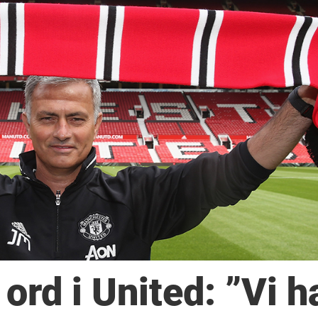
ord i United: ”Vi h