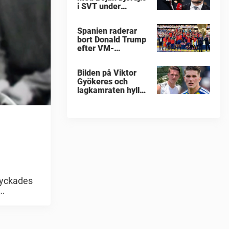
i SVT under
fotbolls-VM
Spanien raderar
bort Donald Trump
efter VM-
guldfirandet
Bilden på Viktor
Gyökeres och
lagkamraten hyllas
nu stort
lyckades