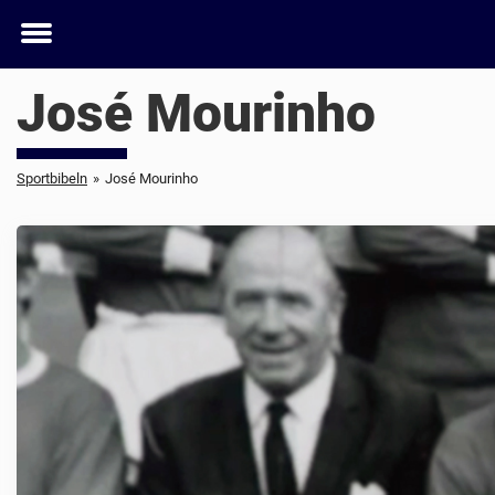
Toggle
menu
José Mourinho
Sportbibeln
»
José Mourinho