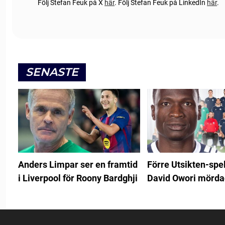
Följ Stefan Feuk på X
här
.
Följ Stefan Feuk på LinkedIn
här
.
SENASTE
Anders Limpar ser en framtid
Förre Utsikten-spe
i Liverpool för Roony Bardghji
David Owori mörda