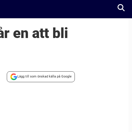
r en att bli
Lägg till som önskad källa på Google