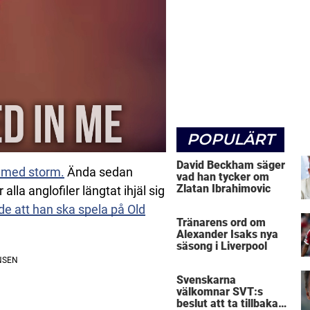
POPULÄRT
David Beckham säger
 med storm.
Ända sedan
vad han tycker om
Zlatan Ibrahimovic
la anglofiler längtat ihjäl sig
ade att han ska spela på Old
Tränarens ord om
Alexander Isaks nya
säsong i Liverpool
Svenskarna
välkomnar SVT:s
beslut att ta tillbaka