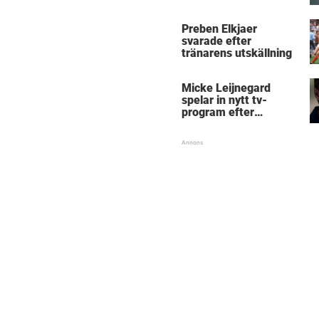
Micke Leijnegard
Preben Elkjaer
svarade efter
tränarens utskällning
Micke Leijnegard
spelar in nytt tv-
program efter
Mästarnas mästare