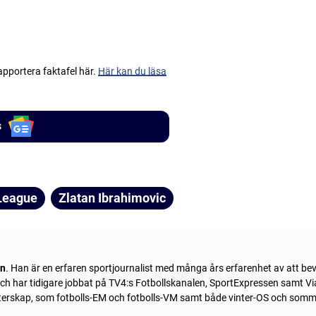
apportera faktafel här.
Här kan du läsa
s
League
Zlatan Ibrahimovic
ln
. Han är en erfaren sportjournalist med många års erfarenhet av att be
 och har tidigare jobbat på TV4:s Fotbollskanalen, SportExpressen samt Vi
sterskap, som fotbolls-EM och fotbolls-VM samt både vinter-OS och som