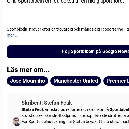
Gilla Sportbibeln om du också är en riktig sportnörd.
Sportbibeln strävar efter en trovärdig och mångsidig rapportering. R
mer...
Följ Sportbibeln på Google New
Läs mer om...
José Mourinho
Manchester United
Premier 
Skribent: Stefan Feuk
Stefan Feuk
är redaktör, reporter och krönikör på
Sportbibe
största, svenska idrottsstjärnor i de populäraste idrotterna
För Sportbibelns räkning har Stefan bevakat flera stora mä