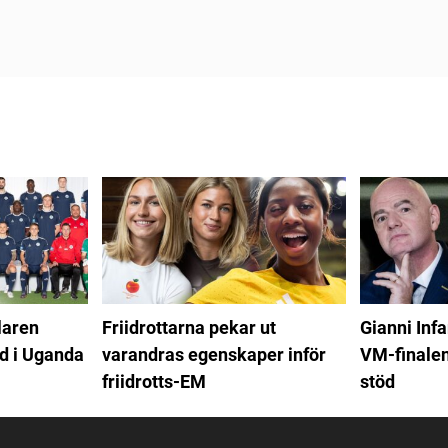
laren
Friidrottarna pekar ut
Gianni Infa
d i Uganda
varandras egenskaper inför
VM-finalen
friidrotts-EM
stöd