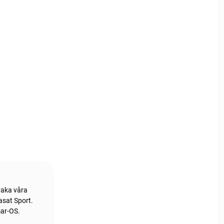
vaka våra
asat Sport.
mar-OS.