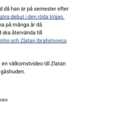
ed då han är på semester efter
öra debut i den röda tröjan.
na på många år då
 ska återvända till
inho och Zlatan Ibrahimovics
en välkomstvideo till Zlatan
e gåshuden.