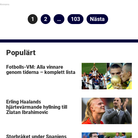
med Sportbibeln. Ända sedan flytten från Real ...
Sidnumrering
Sida
1
Sida
2
…
Sida
103
Nästa
för
inlägg
Populärt
Fotbolls-VM: Alla vinnare
genom tiderna – komplett lista
Erling Haalands
hjärtevärmande hyllning till
Zlatan Ibrahimovic
Storbråket under Spaniens