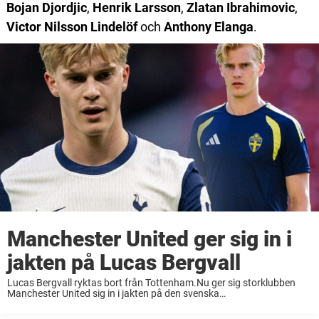
Bojan Djordjic
,
Henrik Larsson
,
Zlatan Ibrahimovic
,
Victor Nilsson Lindelöf
och
Anthony Elanga
.
Manchester United ger sig in i
jakten på Lucas Bergvall
Lucas Bergvall ryktas bort från Tottenham.Nu ger sig storklubben
Manchester United sig in i jakten på den svenska
landslagsmittfältaren. Mitt under fotbolls-VM i Nordamerika sipprade
nyheten ut att Sveriges stora mittfältstalang Lucas Bergvall, 20,