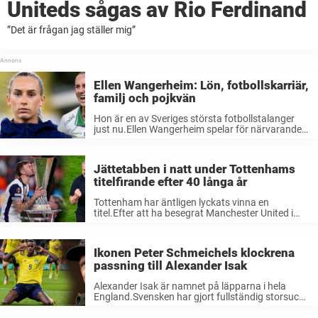
Uniteds sågas av Rio Ferdinand
”Det är frågan jag ställer mig”
Ellen Wangerheim: Lön, fotbollskarriär,
familj och pojkvän
Hon är en av Sveriges största fotbollstalanger
just nu.Ellen Wangerheim spelar för närvarande i
engelska storklubben Manchester United.Här är
allt du behöver veta om 21-åriga fotbollslöftet
från Nacka. I dag är Ellen Wangerheim en av ...
Jättetabben i natt under Tottenhams
titelfirande efter 40 långa år
Tottenham har äntligen lyckats vinna en
titel.Efter att ha besegrat Manchester United i
Europa League-finalen.Men nu avslöjas
jättetabben under engelsmännens efterlängtade
firande. Det var två pressade lag som möttes i
Ikonen Peter Schmeichels klockrena
finalen av Europa League på ...
passning till Alexander Isak
Alexander Isak är namnet på läpparna i hela
England.Svensken har gjort fullständig storsuccé
i Newcastle.Nu erkänner danske ikonen Peter
Schmeichel vad han tycker om Isak, i en intervju