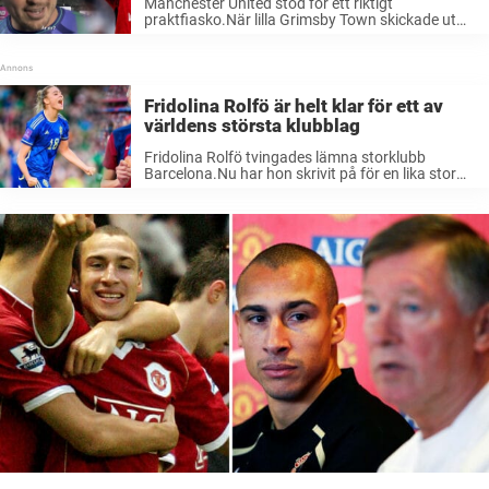
Manchester United stod för ett riktigt
praktfiasko.När lilla Grimsby Town skickade ut
storklubben på straffar.Efteråt bjuder
målvaktshjälten Christy Pym på de mest
klockrena orden. Det är verkligen inte lätt att vara
Manchester United-supporter just nu. ...
Fridolina Rolfö är helt klar för ett av
världens största klubblag
Fridolina Rolfö tvingades lämna storklubb
Barcelona.Nu har hon skrivit på för en lika stor
klubb i ett annat land.Svenskan är helt klar för
engelska Manchester United. Mitt under EM kom
det tråkiga beskedet att Fridolina ...