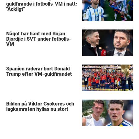
guldfirande i fotbolls-VM i natt:
"Äckligt"
Något har hänt med Bojan
Djordjic i SVT under fotbolls-
VM
Spanien raderar bort Donald
Trump efter VM-guldfirandet
Bilden på Viktor Gyökeres och
lagkamraten hyllas nu stort