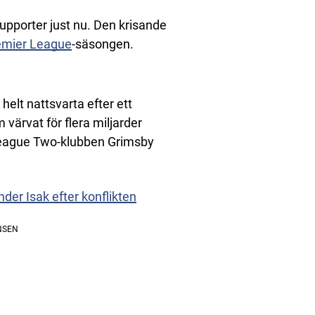
supporter just nu. Den krisande
emier League
-säsongen.
elt nattsvarta efter ett
 värvat för flera miljarder
a League Two-klubben Grimsby
er Isak efter konflikten