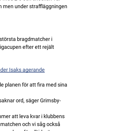
len men under straffläggningen
s största bragdmatcher i
gacupen efter ett rejält
nder Isaks agerande
 planen för att fira med sina
g saknar ord, säger Grimsby-
mmer att leva kvar i klubbens
t matchen och vi såg också