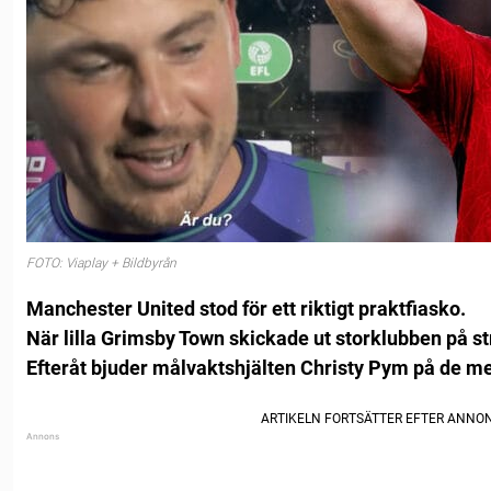
FOTO: Viaplay + Bildbyrån
Manchester United stod för ett riktigt praktfiasko.
När lilla Grimsby Town skickade ut storklubben på str
Efteråt bjuder målvaktshjälten Christy Pym på de m