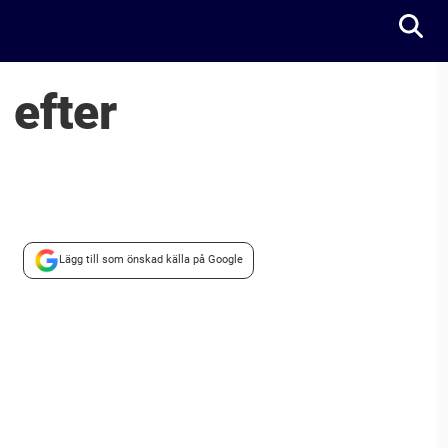
 efter
Lägg till som önskad källa på Google