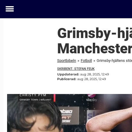
Toggle
menu
Grimsby-hjä
Manchester
Sportbibeln
»
Fotboll
»
Grimsby-hjältens stö
SKRIBENT: STEFAN FEUK
Uppdaterad:
aug 28, 2025, 12:49
Publicerad:
aug 28, 2025, 12:49