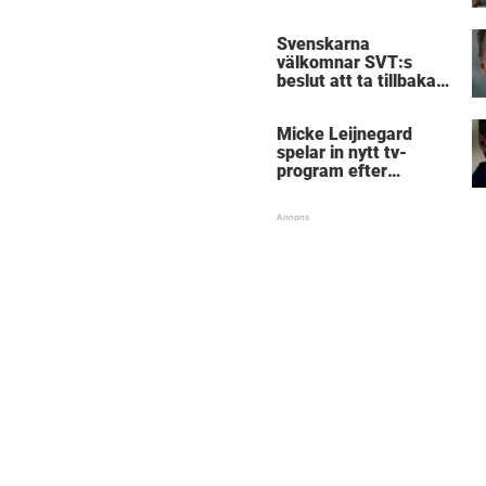
Svenskarna
välkomnar SVT:s
beslut att ta tillbaka
Micke Leijnegard
Micke Leijnegard
spelar in nytt tv-
program efter
Mästarnas mästare