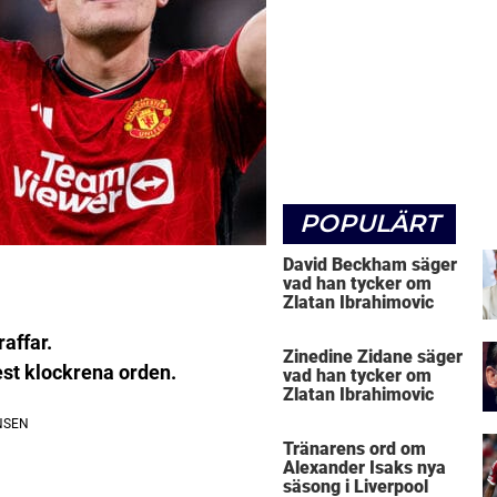
POPULÄRT
David Beckham säger
vad han tycker om
Zlatan Ibrahimovic
affar.
Zinedine Zidane säger
est klockrena orden.
vad han tycker om
Zlatan Ibrahimovic
Tränarens ord om
Alexander Isaks nya
säsong i Liverpool