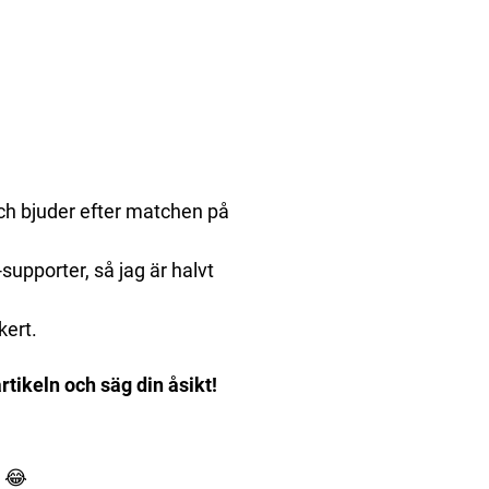
och bjuder efter matchen på
supporter, så jag är halvt
kert.
tikeln och säg din åsikt!
" 😂