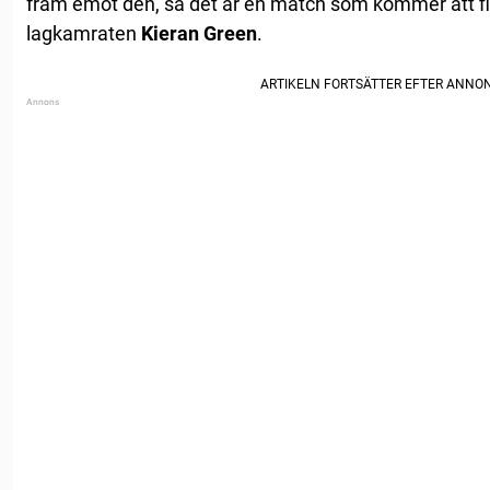
fram emot den, så det är en match som kommer att finn
lagkamraten
Kieran Green
.