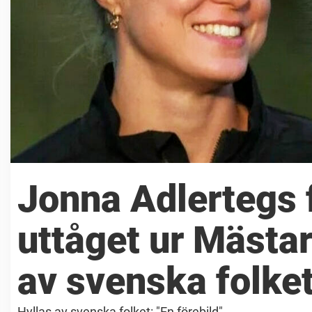
Jonna Adlertegs f
uttåget ur Mästa
av svenska folket
Hyllas av svenska folket: "En förebild"