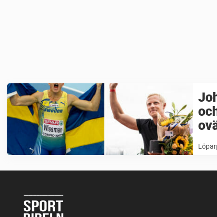
Joh
och
ovä
Löpar