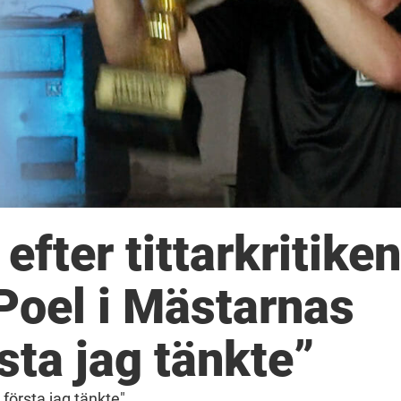
efter tittarkritiken
Poel i Mästarnas
sta jag tänkte”
 första jag tänkte"