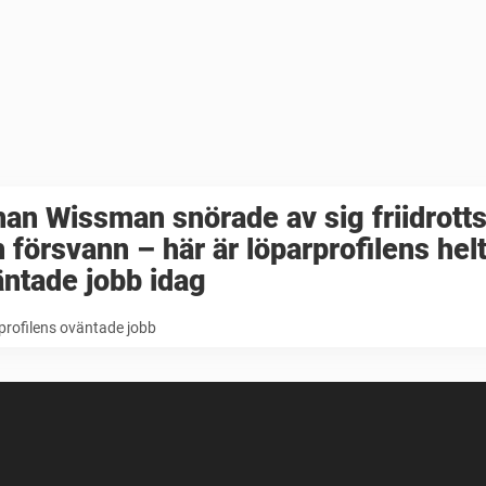
an Wissman snörade av sig friidrott
 försvann – här är löparprofilens hel
ntade jobb idag
profilens oväntade jobb