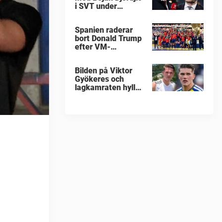
i SVT under
fotbolls-VM
Spanien raderar
bort Donald Trump
efter VM-
guldfirandet
Bilden på Viktor
Gyökeres och
lagkamraten hyllas
nu stort