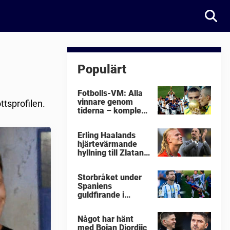
Populärt
Fotbolls-VM: Alla
vinnare genom
ttsprofilen.
tiderna – komplett
lista
Erling Haalands
hjärtevärmande
hyllning till Zlatan
Ibrahimovic
Storbråket under
Spaniens
guldfirande i
fotbolls-VM i natt:
"Äckligt"
Något har hänt
med Bojan Djordjic