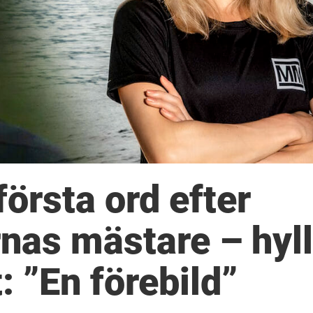
örsta ord efter
rnas mästare – hyl
: ”En förebild”