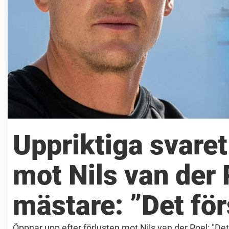
Uppriktiga svaret 
mot Nils van der 
mästare: ”Det för
Öppnar upp efter förlusten mot Nils van der Poel: "Det