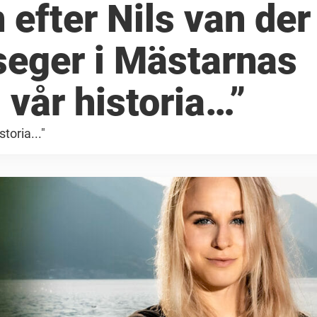
 efter Nils van der
seger i Mästarnas
 vår historia…”
toria..."