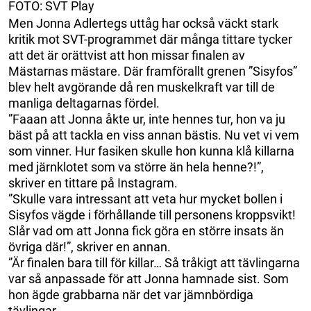
FOTO: SVT Play
Men Jonna Adlertegs uttåg har också väckt stark
kritik mot SVT-programmet där många tittare tycker
att det är orättvist att hon missar finalen av
Mästarnas mästare. Där framförallt grenen ”Sisyfos”
blev helt avgörande då ren muskelkraft var till de
manliga deltagarnas fördel.
”Faaan att Jonna åkte ur, inte hennes tur, hon va ju
bäst på att tackla en viss annan bästis. Nu vet vi vem
som vinner. Hur fasiken skulle hon kunna klå killarna
med järnklotet som va större än hela henne?!”,
skriver en tittare på Instagram.
”Skulle vara intressant att veta hur mycket bollen i
Sisyfos vägde i förhållande till personens kroppsvikt!
Slår vad om att Jonna fick göra en större insats än
övriga där!”, skriver en annan.
”Är finalen bara till för killar… Så tråkigt att tävlingarna
var så anpassade för att Jonna hamnade sist. Som
hon ägde grabbarna när det var jämnbördiga
tävlingar.