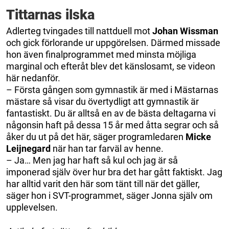
Tittarnas ilska
Adlerteg tvingades till nattduell mot
Johan Wissman
och gick förlorande ur uppgörelsen. Därmed missade
hon även finalprogrammet med minsta möjliga
marginal och efteråt blev det känslosamt, se videon
här nedanför.
– Första gången som gymnastik är med i Mästarnas
mästare så visar du övertydligt att gymnastik är
fantastiskt. Du är alltså en av de bästa deltagarna vi
någonsin haft på dessa 15 år med åtta segrar och så
åker du ut på det här, säger programledaren
Micke
Leijnegard
när han tar farväl av henne.
– Ja… Men jag har haft så kul och jag är så
imponerad själv över hur bra det har gått faktiskt. Jag
har alltid varit den här som tänt till när det gäller,
säger hon i SVT-programmet, säger Jonna själv om
upplevelsen.