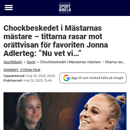
Toggle
menu
Chockbeskedet i Mästarnas
mästare – tittarna rasar mot
orättvisan för favoriten Jonna
Adlerteg: ”Nu vet vi…”
Sportbibeln
»
Sport
»
Chockbeskedet i Mästarnas mästare – tittarna rasar mot orättvisan för favoriten Jonna Adlerteg: "Nu vet vi..."
SKRIBENT: STEFAN FEUK
Uppdaterad:
maj 02, 2023, 20:24
Lägg till som önskad källa på Google
Publicerad:
maj 02, 2023, 15:49