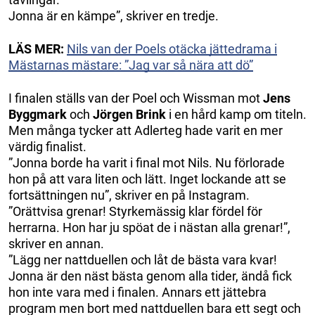
Jonna är en kämpe”, skriver en tredje.
LÄS MER:
Nils van der Poels otäcka jättedrama i
Mästarnas mästare: ”Jag var så nära att dö”
I finalen ställs van der Poel och Wissman mot
Jens
Byggmark
och
Jörgen Brink
i en hård kamp om titeln.
Men många tycker att Adlerteg hade varit en mer
värdig finalist.
”Jonna borde ha varit i final mot Nils. Nu förlorade
hon på att vara liten och lätt. Inget lockande att se
fortsättningen nu”, skriver en på Instagram.
”Orättvisa grenar! Styrkemässig klar fördel för
herrarna. Hon har ju spöat de i nästan alla grenar!”,
skriver en annan.
”Lägg ner nattduellen och låt de bästa vara kvar!
Jonna är den näst bästa genom alla tider, ändå fick
hon inte vara med i finalen. Annars ett jättebra
program men bort med nattduellen bara ett segt och