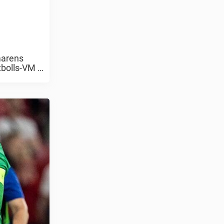
marens
bolls-VM i