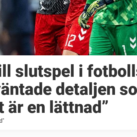
l slutspel i fotbol
väntade detaljen s
t är en lättnad”
d"