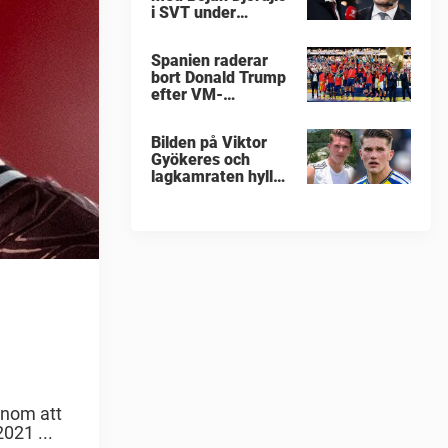
i SVT under
fotbolls-VM
Spanien raderar
bort Donald Trump
efter VM-
guldfirandet
Bilden på Viktor
Gyökeres och
lagkamraten hyllas
nu stort
onom att
021 ...