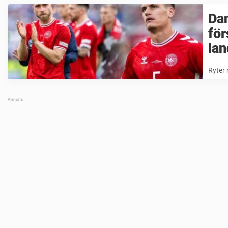
Dan
för
lan
Ryter 