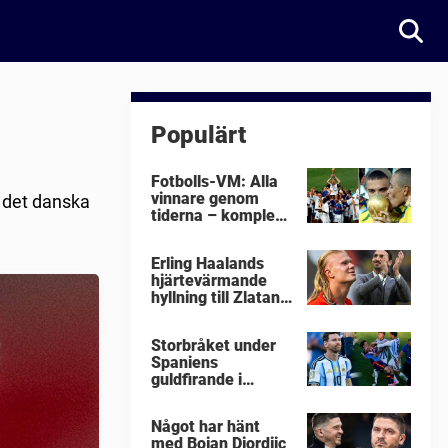
Populärt
Fotbolls-VM: Alla
vinnare genom
m det danska
tiderna – komplett
lista
Erling Haalands
hjärtevärmande
hyllning till Zlatan
Ibrahimovic
Storbråket under
Spaniens
guldfirande i
fotbolls-VM i natt:
"Äckligt"
Något har hänt
med Bojan Djordjic