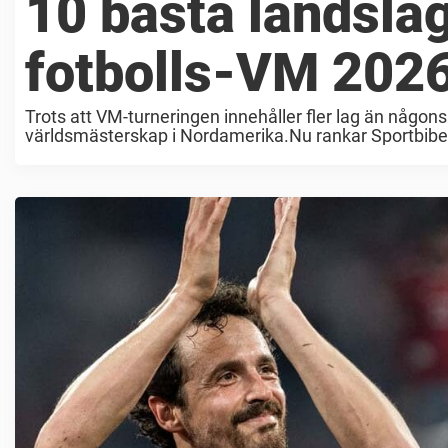
10 bästa landsla
fotbolls-VM 202
Trots att VM-turneringen innehåller fler lag än någo
världsmästerskap i Nordamerika.Nu rankar Sportbibel
Qatar ...