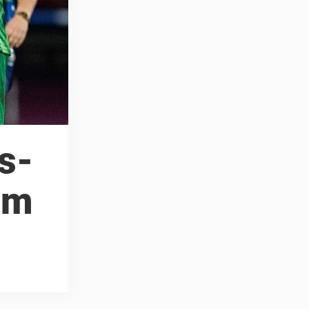
ls-
om