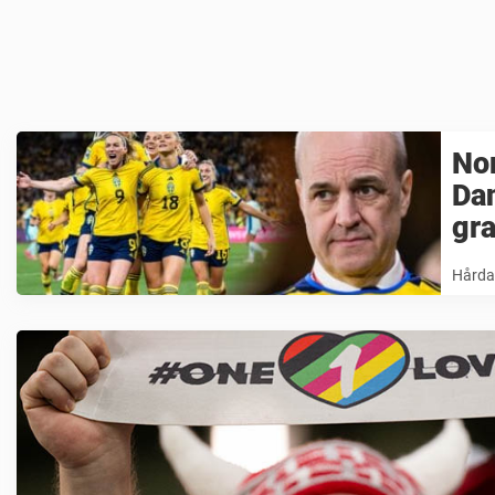
Nor
Dan
gr
Hårda