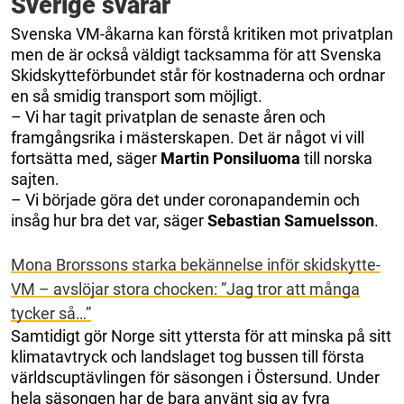
Sverige svarar
Svenska VM-åkarna kan förstå kritiken mot privatplan
men de är också väldigt tacksamma för att Svenska
Skidskytteförbundet står för kostnaderna och ordnar
en så smidig transport som möjligt.
– Vi har tagit privatplan de senaste åren och
framgångsrika i mästerskapen. Det är något vi vill
fortsätta med, säger
Martin Ponsiluoma
till norska
sajten.
– Vi började göra det under coronapandemin och
insåg hur bra det var, säger
Sebastian Samuelsson
.
Mona Brorssons starka bekännelse inför skidskytte-
VM – avslöjar stora chocken: ”Jag tror att många
tycker så…”
Samtidigt gör Norge sitt yttersta för att minska på sitt
klimatavtryck och landslaget tog bussen till första
världscuptävlingen för säsongen i Östersund. Under
hela säsongen har de bara använt sig av fyra