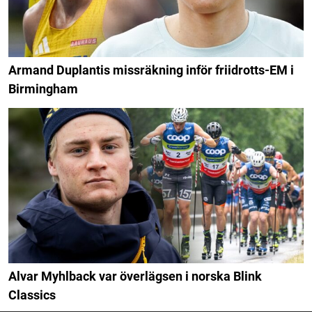
Armand Duplantis missräkning inför friidrotts-EM i
Birmingham
Alvar Myhlback var överlägsen i norska Blink
Classics