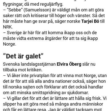
flygningar, då med reguljärflyg.
– ”Sebbe” (Samuelsson) är väldigt mån om att göra
saker rätt och kritiserar till höger och vänster. Så det
här måste han ge svar på, säger norske
Tarjei Bö
till
NRK.
– Sverige är här för att komma ikapp oss och de
måste vidta extrema åtgärder för att ta sig ikapp
Norge.
”Det är galet”
Svenska landslagsstjärnan
Elvira Öberg
slår nu
tillbaka mot kritiken.
– Vi åker inte privatplan för att vinna mot Norge, utan
det är för att slå alla andra nationer också, säger hon
till norska sajten och förklarar att det också handlar
om att minska smittspridning av sjukdomar.
– Vi gillar det för att det är lättare att hålla sig frisk. Vi
slipper ha att göra med så många andra människor
och får en lättare resa. Jag är väldigt tacksam mot