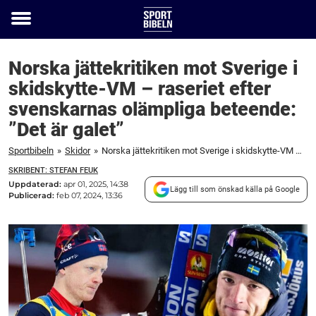
Toggle
menu
Norska jättekritiken mot Sverige i
skidskytte-VM – raseriet efter
svenskarnas olämpliga beteende:
”Det är galet”
Sportbibeln
»
Skidor
»
Norska jättekritiken mot Sverige i skidskytte-VM – raseriet efter svenskarnas olämpliga beteende: "Det är galet"
SKRIBENT: STEFAN FEUK
Uppdaterad:
apr 01, 2025, 14:38
Lägg till som önskad källa på Google
Publicerad:
feb 07, 2024, 13:36