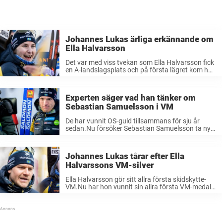
Johannes Lukas ärliga erkännande om
Ella Halvarsson
Det var med viss tvekan som Ella Halvarsson fick
en A-landslagsplats och på första lägret kom hon
knappt uppför backen.Men glädjen till sporten
och en avslappnad inställning har lett henne till
VM-silver.– Jag har en ...
Experten säger vad han tänker om
Sebastian Samuelsson i VM
De har vunnit OS-guld tillsammans för sju år
sedan.Nu försöker Sebastian Samuelsson ta nya
medaljer i VM.– Det kan blixtra om honom, säger
Fredrik Lindström till Sportbibeln. När Sebastian
Samuelsson gjorde OS-debut i Pyeongchang
Johannes Lukas tårar efter Ella
2018 ...
Halvarssons VM-silver
Ella Halvarsson gör sitt allra första skidskytte-
VM.Nu har hon vunnit sin allra första VM-medalj
också.Svenskan vann ett bragdartad VM-silver
på distansloppet. Ingen har egentligen förväntat
sig stordåd av VM-debutanden Ella Halvarsson.
Istället har förhandsfavoriterna så ...