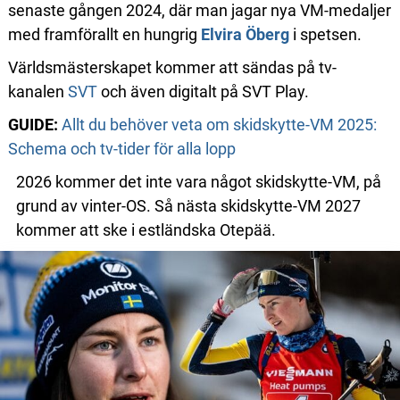
senaste gången 2024, där man jagar nya VM-medaljer
med framförallt en hungrig
Elvira Öberg
i spetsen.
Världsmästerskapet kommer att sändas på tv-
kanalen
SVT
och även digitalt på SVT Play.
GUIDE:
Allt du behöver veta om skidskytte-VM 2025:
Schema och tv-tider för alla lopp
2026 kommer det inte vara något skidskytte-VM, på
grund av vinter-OS. Så nästa skidskytte-VM 2027
kommer att ske i estländska Otepää.