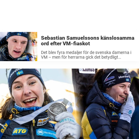
Sebastian Samuelssons känslosamma
ord efter VM-fiaskot
Det blev fyra medaljer för de svenska damerna i
VM – men för herrarna gick det betydligt
sämre.Guldhoppet Sebastian Samuelsson är
riktigt besviken på sig själv.– Jag tycker inte att
jag får ett godkänt mästerskap, ...