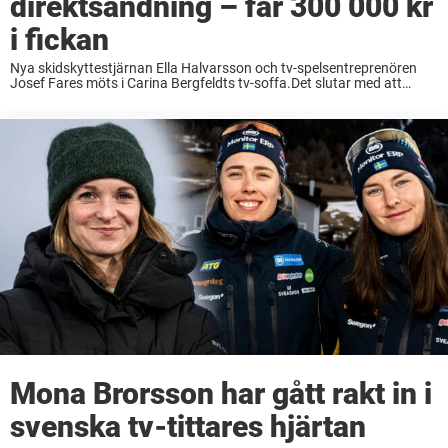
direktsändning – får 300 000 kr
i fickan
Nya skidskyttestjärnan Ella Halvarsson och tv-spelsentreprenören
Josef Fares möts i Carina Bergfeldts tv-soffa.Det slutar med att
Fares betalar 300 000 kronor till Halvarsson.– Du är så skön, säger
han. Josef Fares berättar i fredagskvällens SVT-program om ...
Mona Brorsson har gått rakt in i
svenska tv-tittares hjärtan