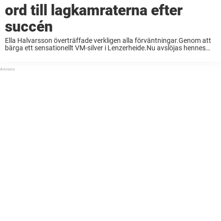
ord till lagkamraterna efter
succén
Ella Halvarsson överträffade verkligen alla förväntningar.Genom att
bärga ett sensationellt VM-silver i Lenzerheide.Nu avslöjas hennes
känslosamma tal till lagkamraterna. Vilken otrolig bedrift av Ella
Halvarsson att vinna VM-silver i hennes allra första skidskytte-VM.
Det var ...