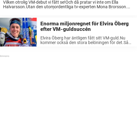
Vilken otrolig VM-debut vi fått se!Och då pratar vi inte om Ella
Halvarsson.Utan den utomordentliga tv-experten Mona Brorsson.
Det här är en kommentar. Åsikterna är skribentens egna. Ännu ett
skidskytte-VM är över och vi tackar ...
Enorma miljonregnet för Elvira Öberg
efter VM-guldsuccén
Elvira Öberg har äntligen fått sitt VM-guld.Nu
kommer också den stora belöningen för det.Så
här enormt mycket pengar får den svenska
skidskyttestjärnan. Årets skidskytte-VM i
schweiziska Lenzerheide är över för den här
gången. Svenska skidskyttestjärnan ...