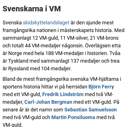
Svenskarna i VM
Svenska
skidskyttelandslaget
är den sjunde mest
framgångsrika nationen i mästerskapets historia. Med
sammanlagt 12 VM-guld, 11 VM-silver, 21 VM-brons
och totalt 44 VM-medaljer någonsin. Överlägsen etta
är Norge med hela 188 VM-medaljer i historien. Tvåa
är Tyskland med sammanlagt 137 medaljer och trea
är Ryssland med 104 medaljer.
Bland de mest framgångsrika svenska VM-hjältarna i
sportens historia hittar vi på herrsidan
Björn Ferry
med ett VM-guld,
Fredrik Lindström
med två VM-
medaljer,
Carl-Johan Bergman
med ett VM-guld. På
senare år är det namn som
Sebastian Samuelsson
med två VM-guld och
Martin Ponsiluoma
med två
VM-guld.