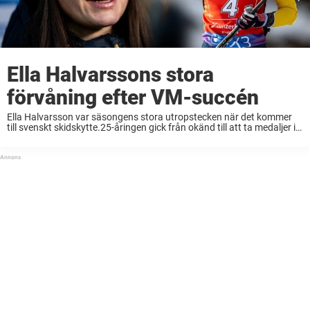
Ella Halvarssons stora
förvåning efter VM-succén
Ella Halvarsson var säsongens stora utropstecken när det kommer
till svenskt skidskytte.25-åringen gick från okänd till att ta medaljer i
VM.Trots succén blir hon fortfarande inte igenkänd hemma i
Östersund. Inte många hade koll på ...