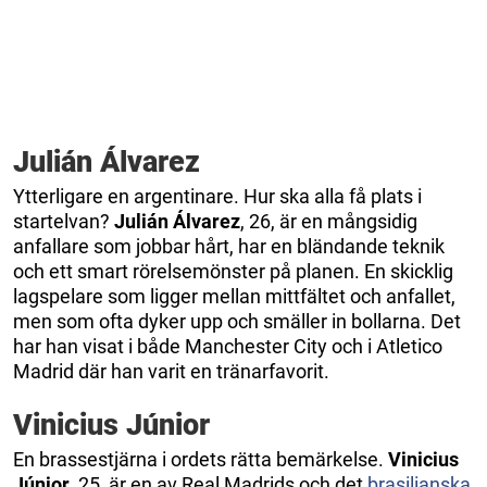
Julián Álvarez
Ytterligare en argentinare. Hur ska alla få plats i
startelvan?
Julián Álvarez
, 26, är en mångsidig
anfallare som jobbar hårt, har en bländande teknik
och ett smart rörelsemönster på planen. En skicklig
lagspelare som ligger mellan mittfältet och anfallet,
men som ofta dyker upp och smäller in bollarna. Det
har han visat i både Manchester City och i Atletico
Madrid där han varit en tränarfavorit.
Vinicius Júnior
En brassestjärna i ordets rätta bemärkelse.
Vinicius
Júnior
, 25, är en av Real Madrids och det
brasilianska