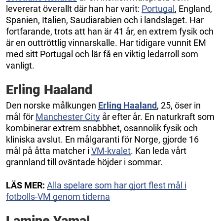
levererat överallt där han har varit:
Portugal
, England,
Spanien, Italien, Saudiarabien och i landslaget. Har
fortfarande, trots att han är 41 år, en extrem fysik och
är en outtröttlig vinnarskalle. Har tidigare vunnit EM
med sitt Portugal och lär få en viktig ledarroll som
vanligt.
Erling Haaland
Den norske målkungen
Erling Haaland
, 25, öser in
mål för
Manchester City
år efter år. En naturkraft som
kombinerar extrem snabbhet, osannolik fysik och
kliniska avslut. En målgaranti för Norge, gjorde 16
mål på åtta matcher i
VM-kvalet
. Kan leda vårt
grannland till oväntade höjder i sommar.
LÄS MER:
Alla spelare som har gjort flest mål i
fotbolls-VM genom tiderna
Lamine Yamal