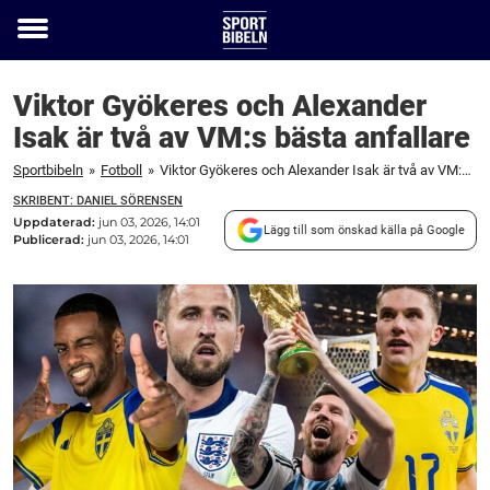
Toggle
menu
Viktor Gyökeres och Alexander
Isak är två av VM:s bästa anfallare
Sportbibeln
»
Fotboll
»
Viktor Gyökeres och Alexander Isak är två av VM:s bästa anfallare
SKRIBENT: DANIEL SÖRENSEN
Uppdaterad:
jun 03, 2026, 14:01
Lägg till som önskad källa på Google
Publicerad:
jun 03, 2026, 14:01