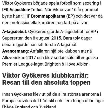
Viktor Gyökeres började spela fotboll som sexåring i
IFK Aspudden-Tellus
. När Viktor var 16 år gammal
bytte han till
IF Brommapojkarna (BP)
och det var då
den professionella karriären tog fart på allvar.
A-lagsdebut:
Gyökeres gjorde A-lagsdebut för BP i
Superettan den 8 augusti 2015. Bara tolv dagar
senare gjorde han sitt första A-lagsmål.
Avancemang:
Anfallaren hjälpte klubben att nå
Allsvenskan 2017 och blev sedan såld till engelska
Premier League-laget Brighton & Hove Albion.
Viktor Gyökeres klubbkarriär:
Resan till den absoluta toppen
Innan Gyökeres klev ut på de allra största arenorna i
Europa krävdes det hårt slit och flera tunga utlåningar
i både England och Tyskland.