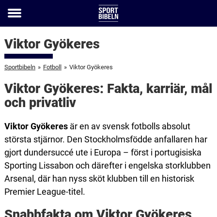
Toggle
menu
Viktor Gyökeres
Sportbibeln
»
Fotboll
»
Viktor Gyökeres
Viktor Gyökeres: Fakta, karriär, mål
och privatliv
Viktor Gyökeres
är en av svensk fotbolls absolut
största stjärnor. Den Stockholmsfödde anfallaren har
gjort dundersuccé ute i Europa – först i portugisiska
Sporting Lissabon och därefter i engelska storklubben
Arsenal, där han nyss sköt klubben till en historisk
Premier League-titel.
Snabbfakta om Viktor Gyökeres