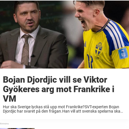
Bojan Djordjic vill se Viktor
Gyökeres arg mot Frankrike i
VM
Hur ska Sverige lyckas stå upp mot Frankrike?SVT-experten Bojan
Djordjic har svaret på den frågan.Han vill att svenska spelarna ska
agera som Viktor Gyökeres. Vi har nått sextondelsfinalerna av
fotbolls-VM 2026 och för svenska herrlandslaget ...