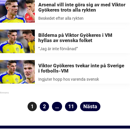
Arsenal vill inte göra sig av med Viktor
Gyökeres trots alla rykten
Beskedet efter alla rykten
Bilderna på Viktor Gyökeres i VM
hyllas av svenska folket
”Jag är inte förvånad”
Viktor Gyökeres tvekar inte på Sverige
i fotbolls-VM
Ingjuter hopp hos varenda svensk
Sidnumrering
Sida
1
Sida
2
…
Sida
11
Nästa
för
inlägg