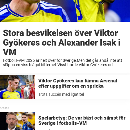
Stora besvikelsen över Viktor
Gyökeres och Alexander Isak i
VM
Fotbolls-VM 2026 är helt över för Sverige.Men det går ändå inte att
släppa en viss blågul bitterhet.Visst borde Viktor Gyökeres och
Alexander Isak presterat bättre i VM. Det här är en kommentar.
Åsikterna är skribentens ...
Viktor Gyökeres kan lämna Arsenal
efter uppgifter om en spricka
Trots succén med ligatitel
Spelarbetyg: De var bäst och sämst för
Sverige i fotbolls-VM