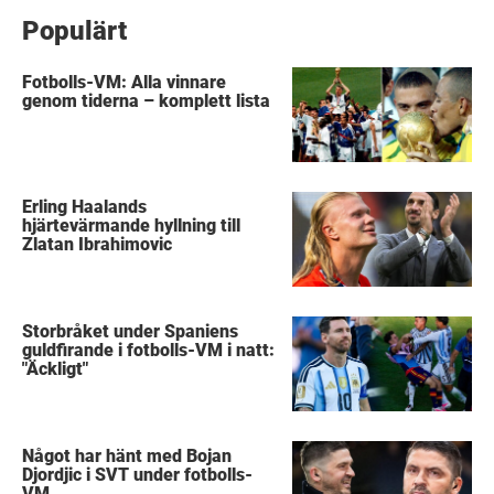
Populärt
Fotbolls-VM: Alla vinnare
genom tiderna – komplett lista
Erling Haalands
hjärtevärmande hyllning till
Zlatan Ibrahimovic
Storbråket under Spaniens
guldfirande i fotbolls-VM i natt:
"Äckligt"
Något har hänt med Bojan
Djordjic i SVT under fotbolls-
VM