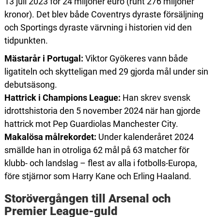
13 juli 2023 för 24 miljoner euro (runt 276 miljoner
kronor). Det blev både Coventrys dyraste försäljning
och Sportings dyraste värvning i historien vid den
tidpunkten.
Mästarår i Portugal:
Viktor Gyökeres vann både
ligatiteln och skytteligan med 29 gjorda mål under sin
debutsäsong.
Hattrick i Champions League:
Han skrev svensk
idrottshistoria den 5 november 2024 när han gjorde
hattrick mot Pep Guardiolas Manchester City.
Makalösa målrekordet:
Under kalenderåret 2024
smällde han in otroliga 62 mål på 63 matcher för
klubb- och landslag – flest av alla i fotbolls-Europa,
före stjärnor som Harry Kane och Erling Haaland.
Storövergången till Arsenal och
Premier League-guld