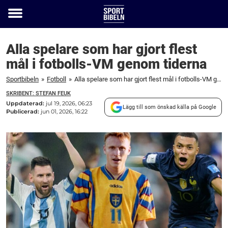
Toggle
menu
Alla spelare som har gjort flest
mål i fotbolls-VM genom tiderna
Sportbibeln
»
Fotboll
»
Alla spelare som har gjort flest mål i fotbolls-VM genom tiderna
SKRIBENT: STEFAN FEUK
Uppdaterad:
jul 19, 2026, 06:23
Lägg till som önskad källa på Google
Publicerad:
jun 01, 2026, 16:22