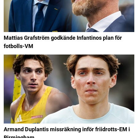
Mattias Grafström godkände Infantinos plan för
fotbolls-VM
Armand Duplantis missräkning inför friidrotts-EM i
Birmingham