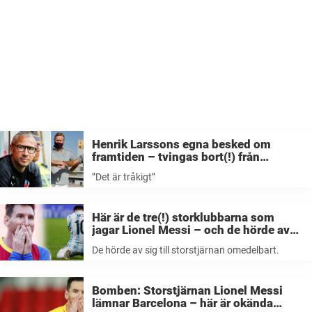
Henrik Larssons egna besked om
framtiden – tvingas bort(!) från
storklubben Barcelona: ”Jag är klar”
”Det är tråkigt”
Här är de tre(!) storklubbarna som
jagar Lionel Messi – och de hörde av
sig till storstjärnan omedelbart
De hörde av sig till storstjärnan omedelbart.
Bomben: Storstjärnan Lionel Messi
lämnar Barcelona – här är okända