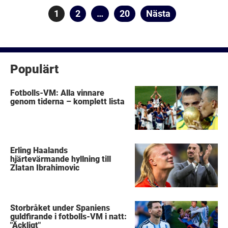
Sidnumrering
Sida
1
Sida
2
…
Sida
20
Nästa
för
inlägg
Populärt
Fotbolls-VM: Alla vinnare
genom tiderna – komplett lista
Erling Haalands
hjärtevärmande hyllning till
Zlatan Ibrahimovic
Storbråket under Spaniens
guldfirande i fotbolls-VM i natt:
"Äckligt"