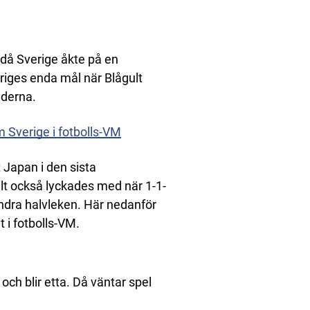
då Sverige åkte på en
riges enda mål när Blågult
iderna.
m Sverige i fotbolls-VM
 Japan i den sista
gult också lyckades med när 1-1-
andra halvleken. Här nedanför
t i fotbolls-VM.
ch blir etta. Då väntar spel