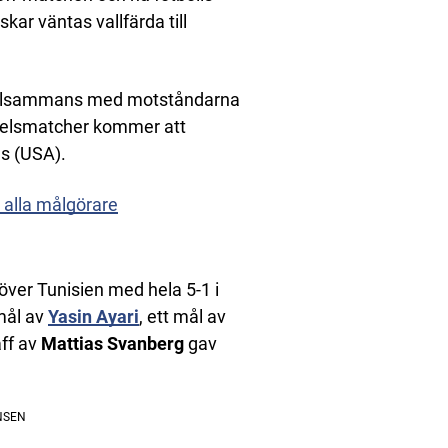
kar väntas vallfärda till
, tillsammans med motståndarna
pelsmatcher kommer att
as (USA).
r alla målgörare
över Tunisien med hela 5-1 i
mål av
Yasin Ayari
, ett mål av
äff av
Mattias Svanberg
gav