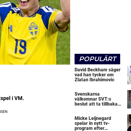
POPULÄRT
David Beckham säger
vad han tycker om
Zlatan Ibrahimovic
Svenskarna
utspel i VM.
välkomnar SVT:s
beslut att ta tillbaka
Micke Leijnegard
Micke Leijnegard
spelar in nytt tv-
program efter