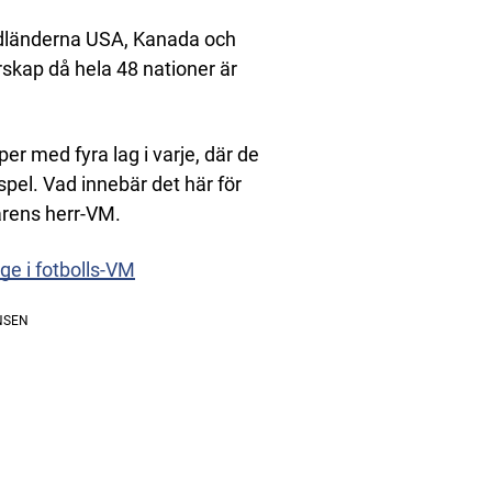
dländerna USA, Kanada och
rskap då hela 48 nationer är
per med fyra lag i varje, där de
tspel. Vad innebär det här för
marens herr-VM.
ge i fotbolls-VM