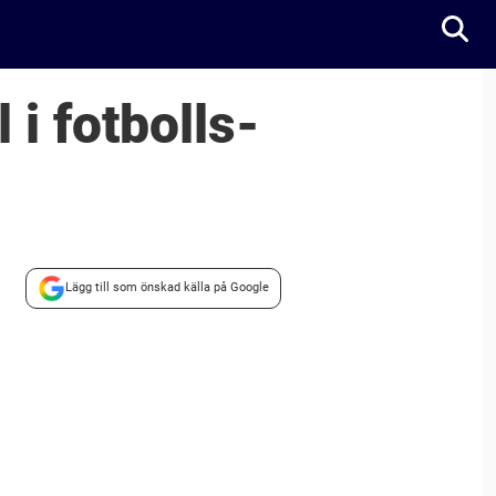
 i fotbolls-
Lägg till som önskad källa på Google