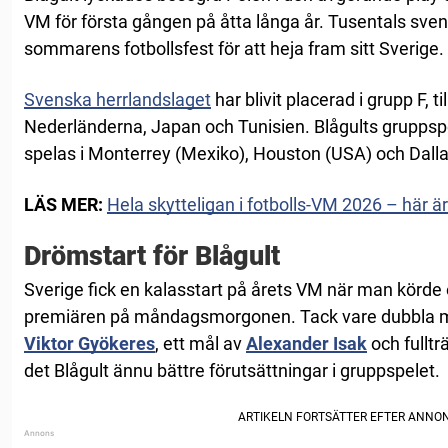
VM för första gången på åtta långa år. Tusentals svens
sommarens fotbollsfest för att heja fram sitt Sverige.
Svenska herrlandslaget
har blivit placerad i grupp F
Nederländerna, Japan och Tunisien. Blågults grupps
spelas i Monterrey (Mexiko), Houston (USA) och Dall
LÄS MER:
Hela skytteligan i fotbolls-VM 2026 – här ä
Drömstart för Blågult
Sverige fick en kalasstart på årets VM när man körde 
premiären på måndagsmorgonen. Tack vare dubbla 
Viktor Gyökeres
, ett mål av
Alexander Isak
och fulltr
det Blågult ännu bättre förutsättningar i gruppspelet.