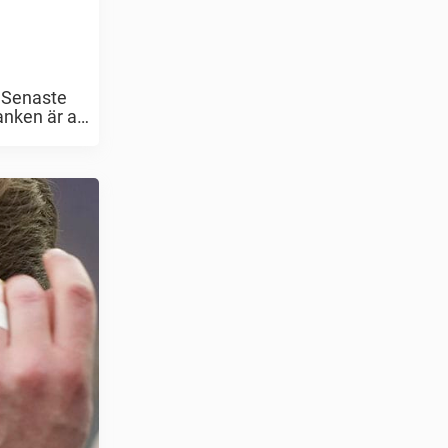
l.Senaste
nken är att