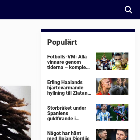
Populärt
Fotbolls-VM: Alla
vinnare genom
tiderna – komplett
lista
Erling Haalands
hjärtevärmande
hyllning till Zlatan
Ibrahimovic
Storbråket under
Spaniens
guldfirande i
fotbolls-VM i natt:
"Äckligt"
Något har hänt
med Bojan Djordjic