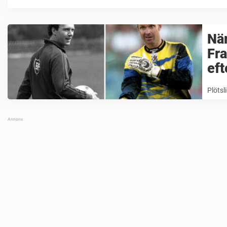
När
Fra
eft
Plötsl