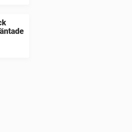
ck
väntade