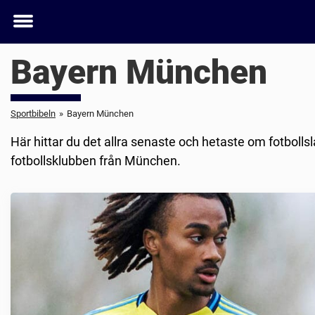
Toggle
menu
Bayern München
Sportbibeln
»
Bayern München
Här hittar du det allra senaste och hetaste om fotboll
fotbollsklubben från München.