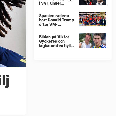
i SVT under
fotbolls-VM
Spanien raderar
bort Donald Trump
efter VM-
guldfirandet
Bilden på Viktor
Gyökeres och
lagkamraten hyllas
nu stort
lj