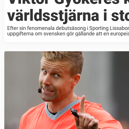
världsstjärna i s
Efter sin fenomenala debutsäsong i Sporting Lissabon 
uppgifterna om svensken gör gällande att en europe
han ...