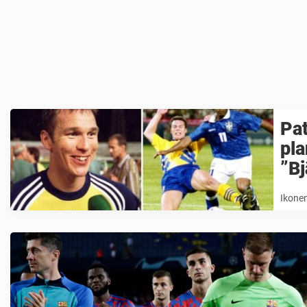
Pat
pla
”Bj
Ikonen