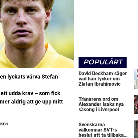
POPULÄRT
David Beckham säger
hen lyckats värva Stefan
vad han tycker om
Zlatan Ibrahimovic
ett udda krav – som fick
Tränarens ord om
er aldrig att ge upp mitt
Alexander Isaks nya
säsong i Liverpool
Svenskarna
välkomnar SVT:s
beslut att ta tillbaka