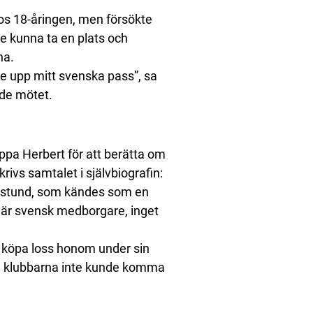
 hos 18-åringen, men försökte
re kunna ta en plats och
na.
e upp mitt svenska pass”, sa
ade mötet.
ppa Herbert för att berätta om
krivs samtalet i självbiografin:
en stund, som kändes som en
Du är svensk medborgare, inget
en köpa loss honom under sin
å klubbarna inte kunde komma