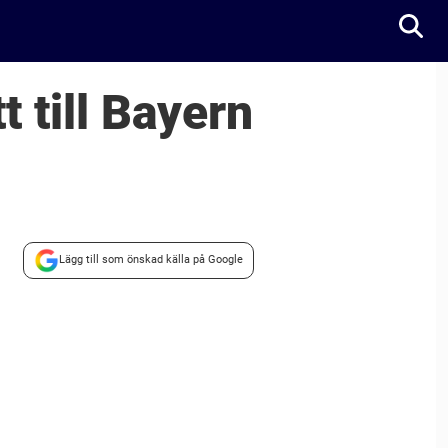
 till Bayern
Lägg till som önskad källa på Google