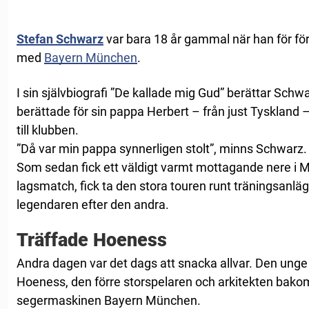
Stefan Schwarz
var bara 18 år gammal när han för fö
med
Bayern München
.
I sin självbiografi ”De kallade mig Gud” berättar Sch
berättade för sin pappa Herbert – från just Tyskland 
till klubben.
”Då var min pappa synnerligen stolt”, minns Schwarz.
Som sedan fick ett väldigt varmt mottagande nere i M
lagsmatch, fick ta den stora touren runt träningsanl
legendaren efter den andra.
Träffade Hoeness
Andra dagen var det dags att snacka allvar. Den unge 
Hoeness, den förre storspelaren och arkitekten bak
segermaskinen Bayern München.