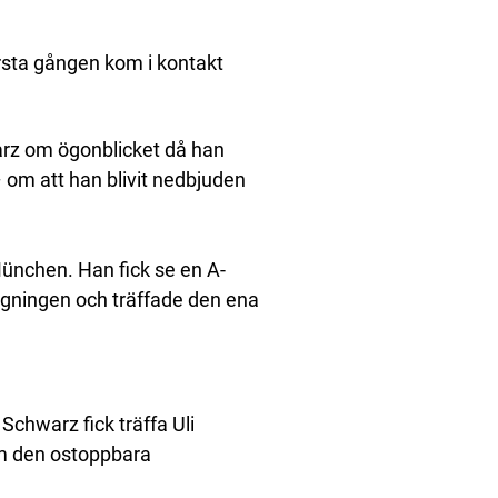
rsta gången kom i kontakt
warz om ögonblicket då han
– om att han blivit nedbjuden
ünchen. Han fick se en A-
äggningen och träffade den ena
Schwarz fick träffa Uli
om den ostoppbara