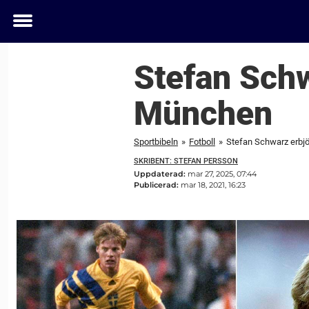
Toggle
menu
Stefan Schw
München
Sportbibeln
»
Fotboll
»
Stefan Schwarz erbjö
SKRIBENT: STEFAN PERSSON
Uppdaterad:
mar 27, 2025, 07:44
Publicerad:
mar 18, 2021, 16:23