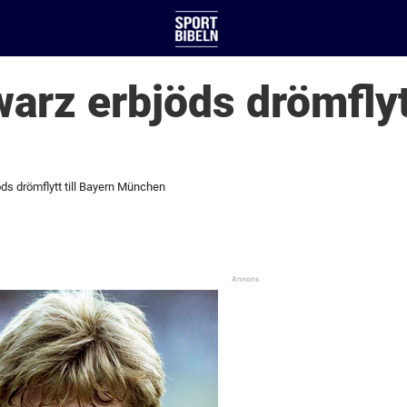
arz erbjöds drömflytt
ds drömflytt till Bayern München