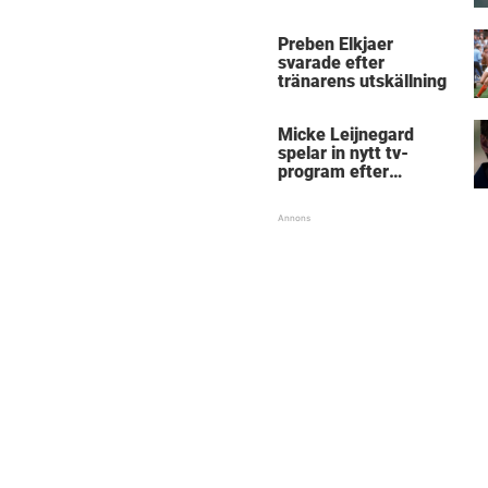
Micke Leijnegard
Preben Elkjaer
svarade efter
tränarens utskällning
Micke Leijnegard
spelar in nytt tv-
program efter
Mästarnas mästare