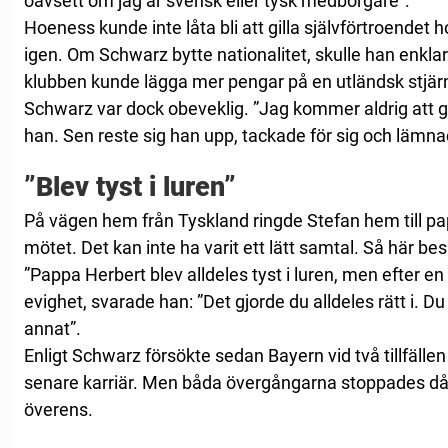
oavsett om jag är svensk eller tysk medborgare”.
Hoeness kunde inte låta bli att gilla självförtroendet
igen. Om Schwarz bytte nationalitet, skulle han enkla
klubben kunde lägga mer pengar på en utländsk stjär
Schwarz var dock obeveklig. ”Jag kommer aldrig att g
han. Sen reste sig han upp, tackade för sig och lämn
”Blev tyst i luren”
På vägen hem från Tyskland ringde Stefan hem till pa
mötet. Det kan inte ha varit ett lätt samtal. Så här bes
”Pappa Herbert blev alldeles tyst i luren, men efter 
evighet, svarade han: ”Det gjorde du alldeles rätt i. 
annat”.
Enligt Schwarz försökte sedan Bayern vid två tillfäll
senare karriär. Men båda övergångarna stoppades d
överens.