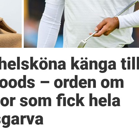
helsköna känga til
Woods – orden om
or som fick hela
sgarva