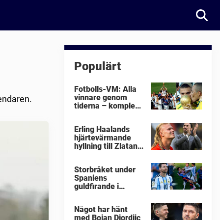
Populärt
Fotbolls-VM: Alla
vinnare genom
gendaren.
tiderna – komplett
lista
Erling Haalands
hjärtevärmande
hyllning till Zlatan
Ibrahimovic
Storbråket under
Spaniens
guldfirande i
fotbolls-VM i natt:
"Äckligt"
Något har hänt
med Bojan Djordjic