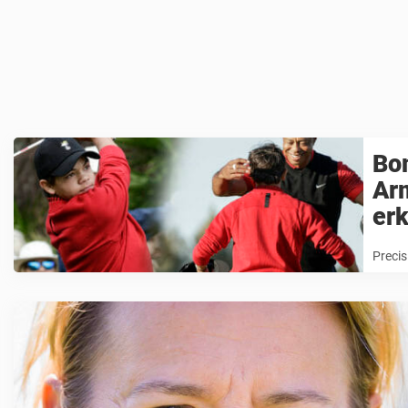
Bo
Ar
er
Preci