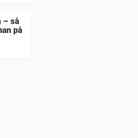
 – så
nan på