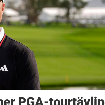
ner PGA-tourtävli