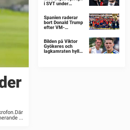
i SVT under
fotbolls-VM
Spanien raderar
bort Donald Trump
efter VM-
guldfirandet
Bilden på Viktor
Gyökeres och
lagkamraten hyllas
nu stort
der
krofon.Där
erande ...