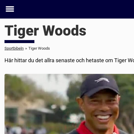
Toggle
menu
Tiger Woods
Sportbibeln
»
Tiger Woods
Här hittar du det allra senaste och hetaste om Tiger W