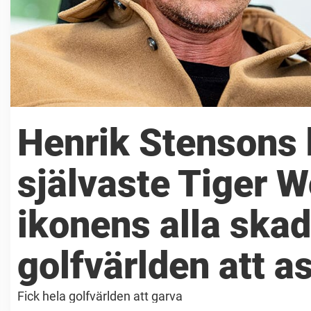
Henrik Stensons 
självaste Tiger 
ikonens alla skad
golfvärlden att a
Fick hela golfvärlden att garva