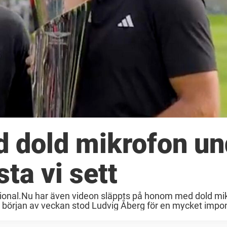
 dold mikrofon un
sta vi sett
tional.Nu har även videon släppts på honom med dold mi
 början av veckan stod Ludvig Åberg för en mycket impon