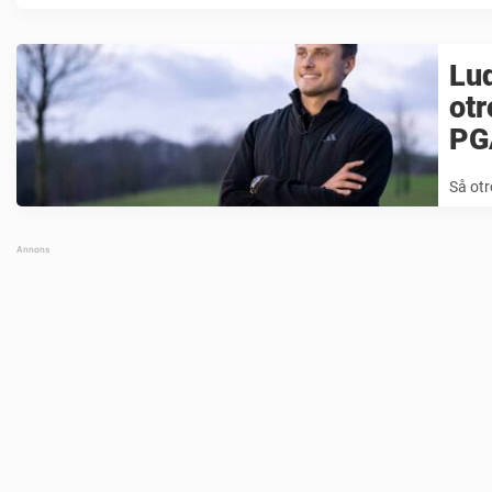
Lud
otr
PG
Så otr