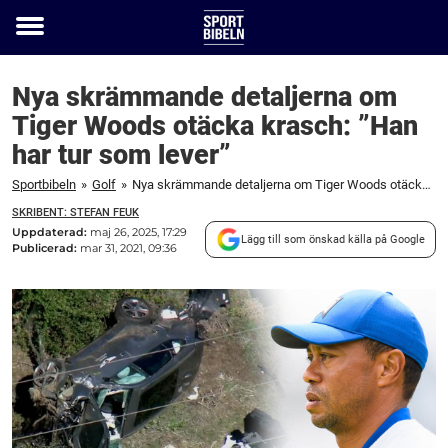
Toggle
menu
Nya skrämmande detaljerna om
Tiger Woods otäcka krasch: ”Han
har tur som lever”
Sportbibeln
»
Golf
»
Nya skrämmande detaljerna om Tiger Woods otäcka krasch: "Han har tur som lever"
SKRIBENT: STEFAN FEUK
Uppdaterad:
maj 26, 2025, 17:29
Lägg till som önskad källa på Google
Publicerad:
mar 31, 2021, 09:36