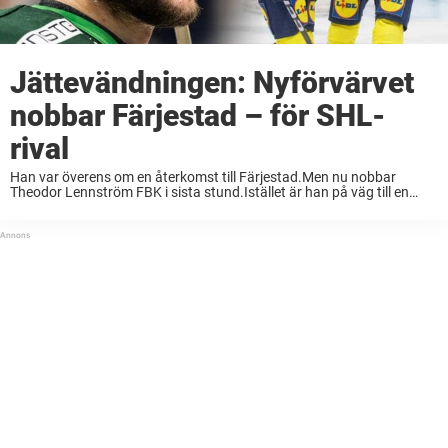
Jättevändningen: Nyförvärvet
nobbar Färjestad – för SHL-
rival
Han var överens om en återkomst till Färjestad.Men nu nobbar
Theodor Lennström FBK i sista stund.Istället är han på väg till en
annan konkurrent i SHL. Tidigare i våras kom rykten om att Theodor
Lennström ...