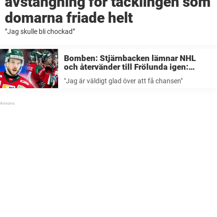
avstängning för tacklingen som
domarna friade helt
”Jag skulle bli chockad”
Bomben: Stjärnbacken lämnar NHL
och återvänder till Frölunda igen:
”Väldigt glad”
"Jag är väldigt glad över att få chansen"