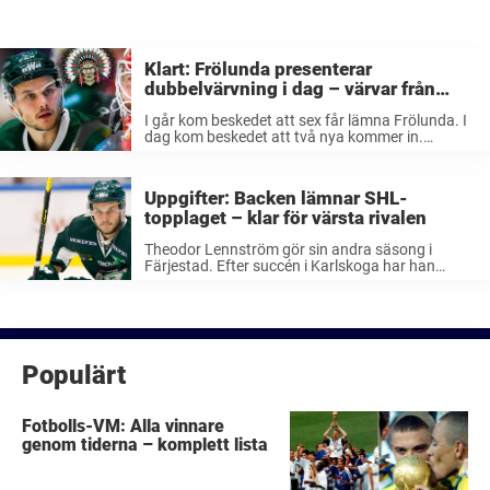
Klart: Frölunda presenterar
dubbelvärvning i dag – värvar från
SHL-rivalerna
I går kom beskedet att sex får lämna Frölunda. I
dag kom beskedet att två nya kommer in.
Mästarlaget värvar Niklas Rubin och Theodor
Lennström från SHL-rivalerna Luleå och
Färjestad. Efter SM-guldet förra veckan har ...
Uppgifter: Backen lämnar SHL-
topplaget – klar för värsta rivalen
Theodor Lennström gör sin andra säsong i
Färjestad. Efter succén i Karlskoga har han
fortsatt sin fina utveckling och senast i helgen
blev han matchjälte. ”Lennström klar för
Frölunda” I toppmötet mot Luleå på bortais ...
Populärt
Fotbolls-VM: Alla vinnare
genom tiderna – komplett lista