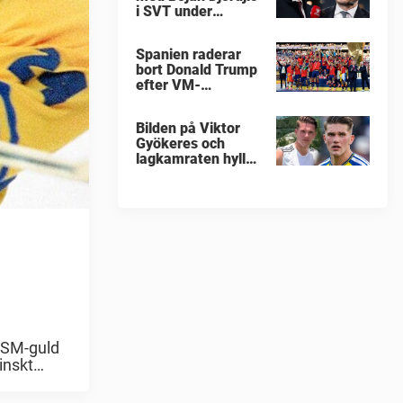
i SVT under
fotbolls-VM
Spanien raderar
bort Donald Trump
efter VM-
guldfirandet
Bilden på Viktor
Gyökeres och
lagkamraten hyllas
nu stort
 SM-guld
inskt