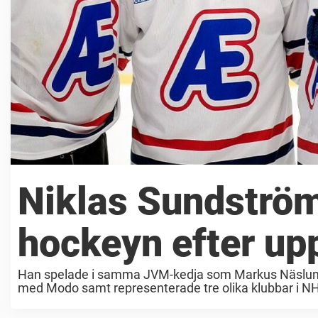
Niklas Sundströ
hockeyn efter up
Han spelade i samma JVM-kedja som Markus Näslund
med Modo samt representerade tre olika klubbar i N
besked ...