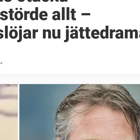
törde allt –
löjar nu jättedram
”