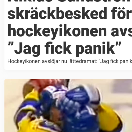
skräckbesked förs
hockeyikonen avs
”Jag fick panik”
Hockeyikonen avslöjar nu jättedramat: ”Jag fick panik