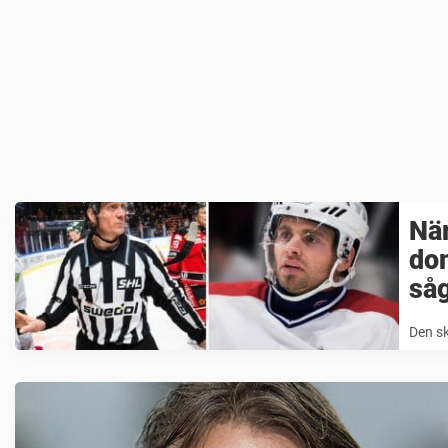
Nä
do
såg
Den s