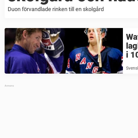
Duon förvandlade rinken till en skolgård
Way
lag
i 1
Svensk