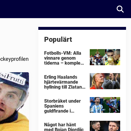
Populärt
Fotbolls-VM: Alla
vinnare genom
ockeyprofilen
tiderna – komplett
lista
Erling Haalands
hjärtevärmande
hyllning till Zlatan
Ibrahimovic
Storbråket under
Spaniens
guldfirande i
fotbolls-VM i natt:
"Äckligt"
Något har hänt
med Bojan Djordjic