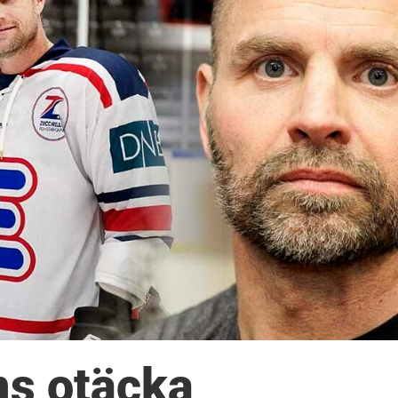
ms otäcka