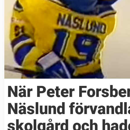
När Peter Forsbe
Näslund förvandla
skolgård och hade