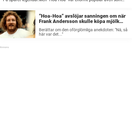
tyngdlyftare – mycket tack vare sitt karaktäristiska vrål. För yngre
generationer förknippas säkert Lennart ”Hoa-Hoa” Dahlgren främst
med TV-programmet På ...
”Hoa-Hoa” avslöjar sanningen om när
Frank Andersson skulle köpa mjölk
och försvann: ”Nä, så här var det…”
Berättar om den oförglömliga anekdoten: "Nä, så
här var det..."