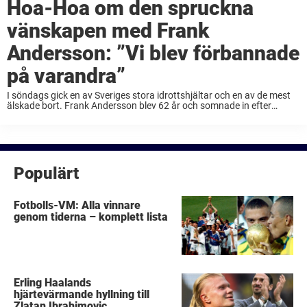
Hoa-Hoa om den spruckna
vänskapen med Frank
Andersson: ”Vi blev förbannade
på varandra”
I söndags gick en av Sveriges stora idrottshjältar och en av de mest
älskade bort. Frank Andersson blev 62 år och somnade in efter
komplikationer från en svår hjärtoperation. Sedan dess har hela
idrotts-Sverige slutit ...
Populärt
Fotbolls-VM: Alla vinnare
genom tiderna – komplett lista
Erling Haalands
hjärtevärmande hyllning till
Zlatan Ibrahimovic