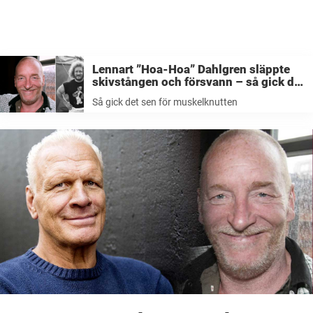
Lennart ”Hoa-Hoa” Dahlgren släppte
skivstången och försvann – så gick det
sen för muskelknutten
Så gick det sen för muskelknutten