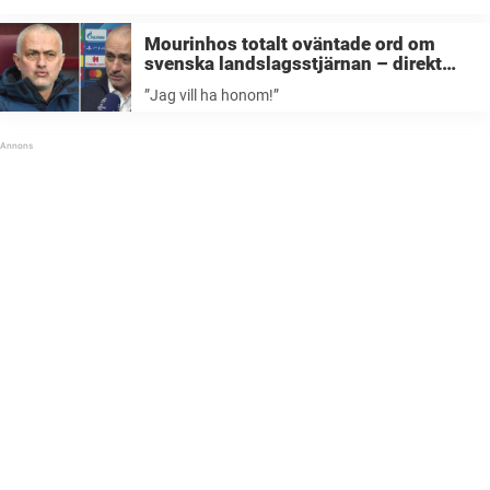
Mourinhos totalt oväntade ord om
svenska landslagsstjärnan – direkt
efter mardrömsförlusten i CL
”Jag vill ha honom!”