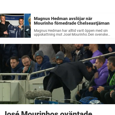
Magnus Hedman avslöjar när
Mourinho förnedrade Chelseastjärnan
Magnus Hedman har alltid varit öppen med sin
uppskattning mot José Mourinho.Den svenske
målvaktsprofilen hyllar tränaren totalt – och
framför allt hur han hanterar sina spelare.För
Sportbibeln berättar nu Hedman ett klockrent
exempel på hur ...
José Mourinhos oväntade