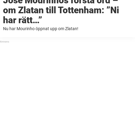
José Mourinhos första ord –
om Zlatan till Tottenham: ”Ni
har rätt…”
Nu har Mourinho öppnat upp om Zlatan!