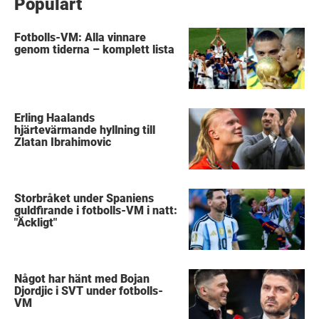
Populärt
Fotbolls-VM: Alla vinnare
genom tiderna – komplett lista
Erling Haalands
hjärtevärmande hyllning till
Zlatan Ibrahimovic
Storbråket under Spaniens
guldfirande i fotbolls-VM i natt:
"Äckligt"
Något har hänt med Bojan
Djordjic i SVT under fotbolls-
VM