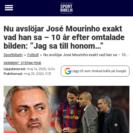
Toggle
menu
Nu avslöjar José Mourinho exakt
vad han sa – 10 år efter omtalade
bilden: ”Jag sa till honom…”
Sportbibeln
»
Fotboll
»
Nu avslöjar José Mourinho exakt vad han sa – 10 år efter omtalade bilden: "Jag sa till honom..."
SKRIBENT: STEFAN FEUK
Uppdaterad:
maj 14, 2025, 12:24
Lägg till som önskad källa på Google
Publicerad:
maj 25, 2020, 11:31