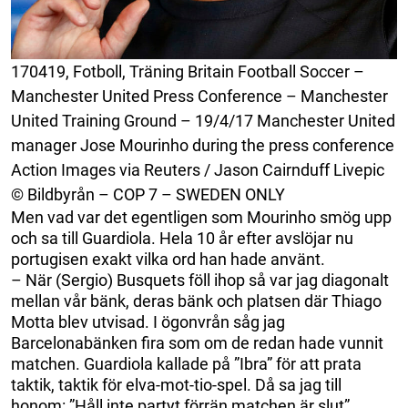
170419, Fotboll, Träning Britain Football Soccer –
Manchester United Press Conference – Manchester
United Training Ground – 19/4/17 Manchester United
manager Jose Mourinho during the press conference
Action Images via Reuters / Jason Cairnduff Livepic
© Bildbyrån – COP 7 – SWEDEN ONLY
Men vad var det egentligen som Mourinho smög upp
och sa till Guardiola. Hela 10 år efter avslöjar nu
portugisen exakt vilka ord han hade använt.
– När (Sergio) Busquets föll ihop så var jag diagonalt
mellan vår bänk, deras bänk och platsen där Thiago
Motta blev utvisad. I ögonvrån såg jag
Barcelonabänken fira som om de redan hade vunnit
matchen. Guardiola kallade på ”Ibra” för att prata
taktik, taktik för elva-mot-tio-spel. Då sa jag till
honom: ”Håll inte partyt förrän matchen är slut”,