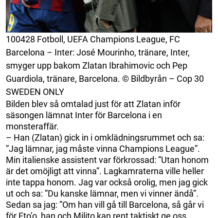
100428 Fotboll, UEFA Champions League, FC
Barcelona – Inter: José Mourinho, tränare, Inter,
smyger upp bakom Zlatan Ibrahimovic och Pep
Guardiola, tränare, Barcelona. © Bildbyrån – Cop 30
SWEDEN ONLY
Bilden blev så omtalad just för att Zlatan inför
säsongen lämnat Inter för Barcelona i en
monsteraffär.
– Han (Zlatan) gick in i omklädningsrummet och sa:
”Jag lämnar, jag måste vinna Champions League”.
Min italienske assistent var förkrossad: ”Utan honom
är det omöjligt att vinna”. Lagkamraterna ville heller
inte tappa honom. Jag var också orolig, men jag gick
ut och sa: ”Du kanske lämnar, men vi vinner ändå”.
Sedan sa jag: ”Om han vill gå till Barcelona, så går vi
för Eto’o, han och Milito kan rent taktiskt ge oss