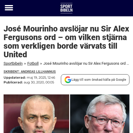
Toggle
menu
José Mourinho avslöjar nu Sir Alex
Fergusons ord – om vilken stjärna
som verkligen borde värvats till
United
Sportbibeln
»
Fotboll
»
José Mourinho avslöjar nu Sir Alex Fergusons ord – om vilken stjärna som verkligen borde värvats till United
SKRIBENT: ANDREAS LILLHANNUS
Uppdaterad:
maj 19, 2025, 12:46
Lägg till som önskad källa på Google
Publicerad:
aug 30, 2020, 00:05