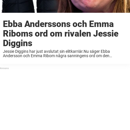
Ebba Anderssons och Emma
Riboms ord om rivalen Jessie
Diggins
Jessie Diggins har just avslutat sin elitkarriär.Nu säger Ebba
Andersson och Emma Ribom några sanningens ord om den
amerikanska rivalen.– Hon var en otroligt duktig längdåkare, säger
Ribom i podden Vinterpasset. Jessie Diggins, 34, har ...