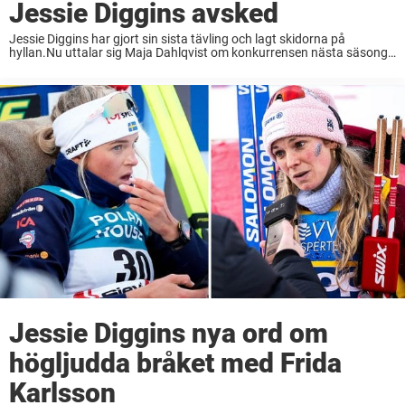
Jessie Diggins avsked
Jessie Diggins har gjort sin sista tävling och lagt skidorna på
hyllan.Nu uttalar sig Maja Dahlqvist om konkurrensen nästa säsong
nu när amerikanskan slutat.– Det är många yngre från andra länder
som är på väg ...
Jessie Diggins nya ord om
högljudda bråket med Frida
Karlsson