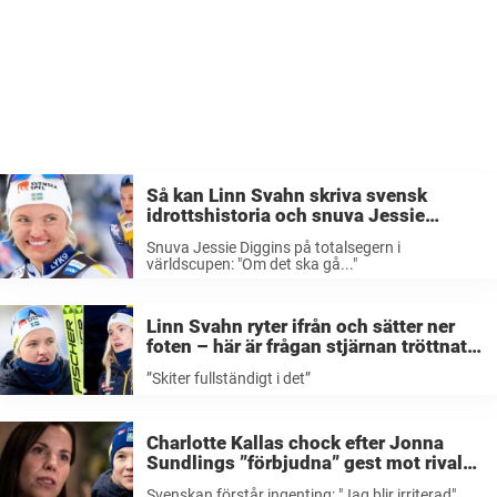
Så kan Linn Svahn skriva svensk
idrottshistoria och snuva Jessie
Diggins på totalsegern i världscupen:
Snuva Jessie Diggins på totalsegern i
”Om det ska gå…”
världscupen: "Om det ska gå..."
Linn Svahn ryter ifrån och sätter ner
foten – här är frågan stjärnan tröttnat
på helt: ”Skiter fullständigt i det”
”Skiter fullständigt i det”
Charlotte Kallas chock efter Jonna
Sundlings ”förbjudna” gest mot rivalen
– förstår ingenting: ”Jag blir irriterad”
Svenskan förstår ingenting: "Jag blir irriterad"