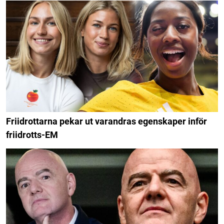
Friidrottarna pekar ut varandras egenskaper inför
friidrotts-EM