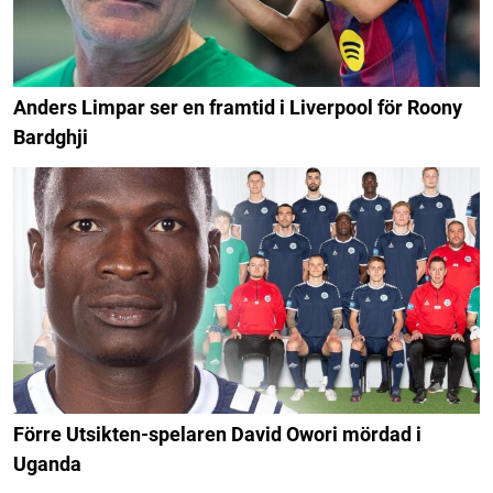
Anders Limpar ser en framtid i Liverpool för Roony
Bardghji
Förre Utsikten-spelaren David Owori mördad i
Uganda