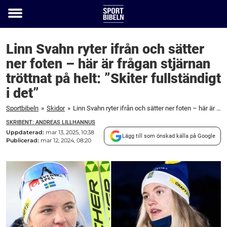
Toggle
menu
Linn Svahn ryter ifrån och sätter
ner foten – här är frågan stjärnan
tröttnat på helt: ”Skiter fullständigt
i det”
Sportbibeln
»
Skidor
»
Linn Svahn ryter ifrån och sätter ner foten – här är frågan stjärnan tröttnat på helt: ”Skiter fullständigt i det”
SKRIBENT: ANDREAS LILLHANNUS
Uppdaterad:
mar 13, 2025, 10:38
Lägg till som önskad källa på Google
Publicerad:
mar 12, 2024, 08:20