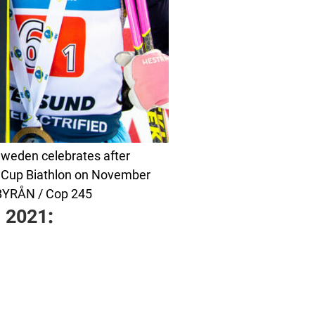
weden celebrates after
ld Cup Biathlon on November
DBYRÅN / Cop 245
M 2021
: