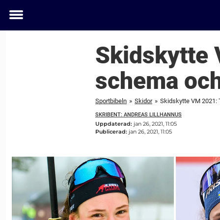
Toggle
menu
Skidskytte 
schema och 
Sportbibeln
»
Skidor
»
Skidskytte VM 2021: 
SKRIBENT: ANDREAS LILLHANNUS
Uppdaterad:
jan 26, 2021, 11:05
Publicerad:
jan 26, 2021, 11:05