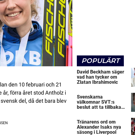
POPULÄRT
David Beckham säger
vad han tycker om
Zlatan Ibrahimovic
lan den 10 februari och 21
år, förra året stod Antholz i
Svenskarna
 svensk del, då det bara blev
välkomnar SVT:s
beslut att ta tillbaka
Micke Leijnegard
Tränarens ord om
Alexander Isaks nya
säsong i Liverpool