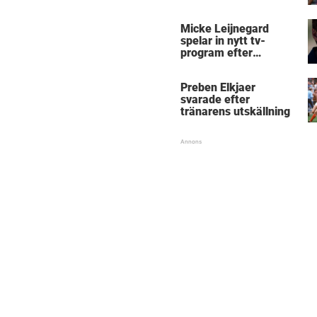
Micke Leijnegard
spelar in nytt tv-
program efter
Mästarnas mästare
Preben Elkjaer
svarade efter
tränarens utskällning