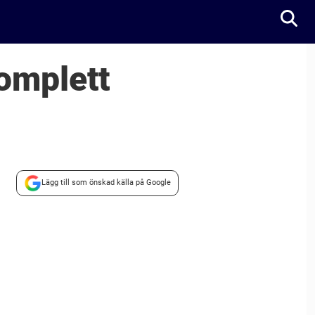
omplett
Lägg till som önskad källa på Google