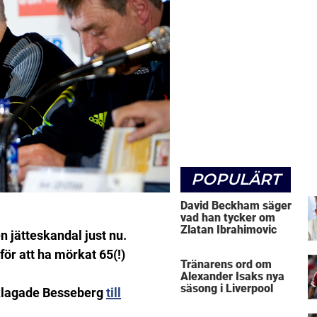
POPULÄRT
David Beckham säger
vad han tycker om
Zlatan Ibrahimovic
n jätteskandal just nu.
ör att ha mörkat 65(!)
Tränarens ord om
Alexander Isaks nya
säsong i Liverpool
anklagade Besseberg
till