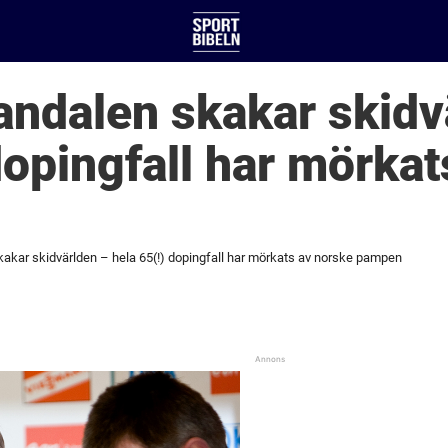
andalen skakar skidv
dopingfall har mörkat
kakar skidvärlden – hela 65(!) dopingfall har mörkats av norske pampen