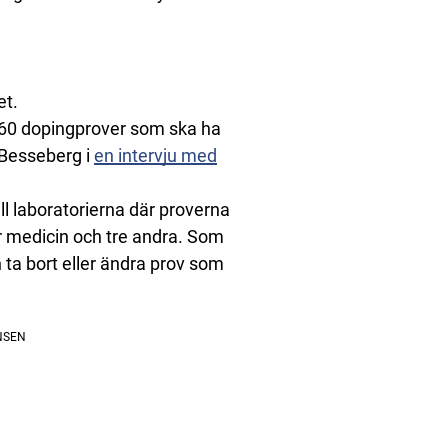
et.
r 60 dopingprover som ska ha
 Besseberg i
en intervju med
ll laboratorierna där proverna
för medicin och tre andra. Som
ch ta bort eller ändra prov som