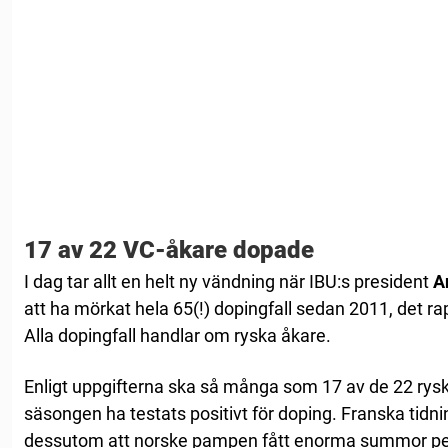
17 av 22 VC-åkare dopade
I dag tar allt en helt ny vändning när IBU:s president
A
att ha mörkat hela 65(!) dopingfall sedan 2011, det r
Alla dopingfall handlar om ryska åkare.
Enligt uppgifterna ska så många som 17 av de 22 rys
säsongen ha testats positivt för doping. Franska tid
dessutom att norske pampen fått enorma summor peng