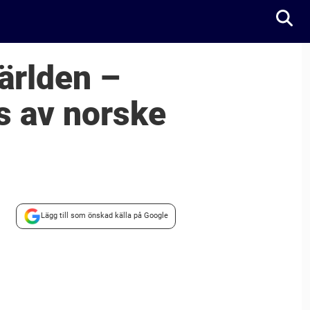
ärlden –
s av norske
Lägg till som önskad källa på Google