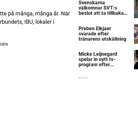
Svenskarna
välkomnar SVT:s
ytte på många, många år. När
beslut att ta tillbaka
Micke Leijnegard
rbundets, IBU, lokaler i
Preben Elkjaer
svarade efter
tränarens utskällning
Micke Leijnegard
spelar in nytt tv-
program efter
Mästarnas mästare