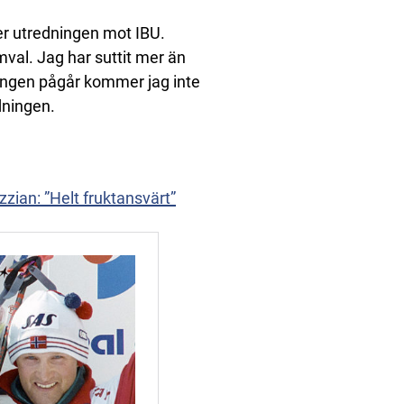
er utredningen mot IBU.
omval. Jag har suttit mer än
dningen pågår kommer jag inte
idningen.
zian: ”Helt fruktansvärt”