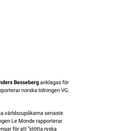
nders Besseberg
anklagas för
apporterar norska tidningen VG.
ka världscupåkarna senaste
ningen Le Monde rapporterar
ar för att ”stötta ryska