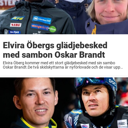
Elvira Öbergs glädjebesked
med sambon Oskar Brandt
Elvira Öberg kommer med ett stort glädjebesked med sin sambo
Oskar Brandt.De två skidskyttarna är nyförlovade och de visar upp
lyckan på Instagram.”Du och jag”, skriver hon i ett inlägg. Hennes
storasyster Hanna Öberg, 30, ...