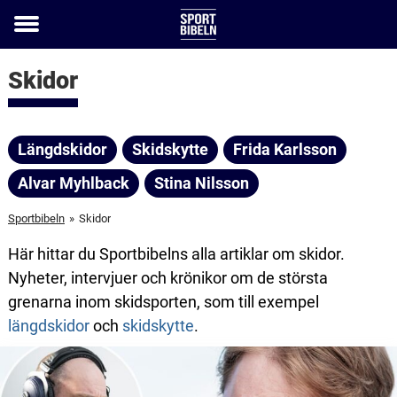
Toggle
menu
Skidor
Längdskidor
Skidskytte
Frida Karlsson
Alvar Myhlback
Stina Nilsson
Sportbibeln
»
Skidor
Här hittar du Sportbibelns alla artiklar om skidor.
Nyheter, intervjuer och krönikor om de största
grenarna inom skidsporten, som till exempel
längdskidor
och
skidskytte
.