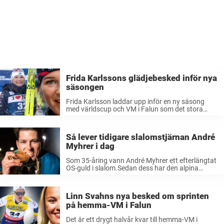
Frida Karlssons glädjebesked inför nya
säsongen
Frida Karlsson laddar upp inför en ny säsong
med världscup och VM i Falun som det stora
målet.Under försäsongen har hon kunnat
leverera ett glädjebesked – hon har nämligen
förlängt sitt samarbete med skidtillverkaren
Så lever tidigare slalomstjärnan André
Fischer. ...
Myhrer i dag
Som 35-åring vann André Myhrer ett efterlängtat
OS-guld i slalom.Sedan dess har den alpina
stjärnan avslutat karriären, blivit gymägare,
vunnit Mästarnas mästare två gånger och även
pluggat.För Sportbibeln berättar han vad som
Linn Svahns nya besked om sprinten
händer nu i ...
på hemma-VM i Falun
Det är ett drygt halvår kvar till hemma-VM i