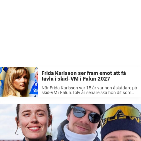
Frida Karlsson ser fram emot att få
tävla i skid-VM i Falun 2027
När Frida Karlsson var 15 år var hon åskådare på
skid-VM i Falun.Tolv år senare ska hon dit som
guldfavorit.– Det känns som att cirkeln ska
slutas, säger hon. Sedan skid-VM i Trondheim
2025 har ...