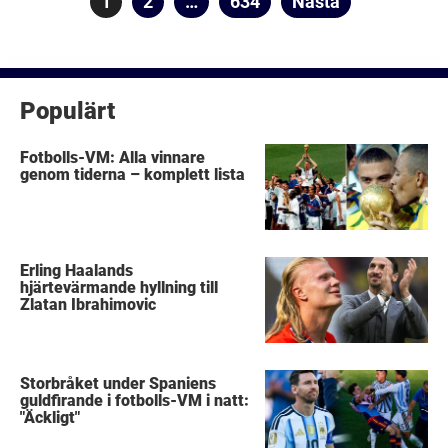
Sida
1
Sida
2
…
Sida
634
Nästa
för
inlägg
Populärt
Fotbolls-VM: Alla vinnare
genom tiderna – komplett lista
Erling Haalands
hjärtevärmande hyllning till
Zlatan Ibrahimovic
Storbråket under Spaniens
guldfirande i fotbolls-VM i natt:
"Äckligt"