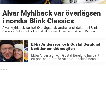
Alvar Myhlback var överlägsen
i norska Blink Classics
Alvar Myhlback var helt överlägsen de andra rullskidåkarna i Blink
Classics.Det var ett riktigt styrkebesked från svensken.– Det var
skönt, säger 20-åringen till NRK efteråt. I onsdags var det kämpigt för
Alvar Myhlback, 20, under ...
Ebba Andersson och Gustaf Berglund
berättar om drömdejten
Ebba Andersson och Gustaf Berglund har varit
ett par i snart fem år.Nu berättar skidåkarna hur
de håller kärleken vid liv – genom att gå på dejt.–
Gärna restaurangbesök och att Gustaf betalar,
säger Ebba i ...