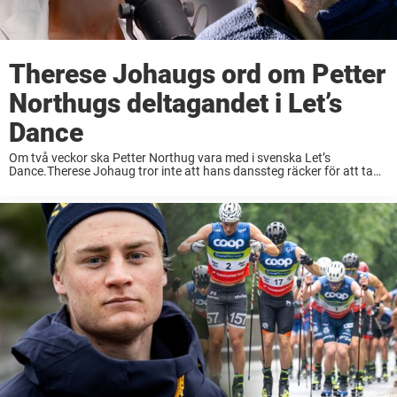
Therese Johaugs ord om Petter
Northugs deltagandet i Let’s
Dance
Om två veckor ska Petter Northug vara med i svenska Let’s
Dance.Therese Johaug tror inte att hans danssteg räcker för att ta
honom vidare.– Han måste använda sin charm, säger hon i
podcasten Gukild og ...