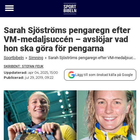
Toggle
menu
Sarah Sjöströms pengaregn efter
VM-medaljsuccén – avslöjar vad
hon ska göra för pengarna
Sportbibeln
»
Simning
»
Sarah Sjöströms pengaregn efter VM-medaljsuccén – avslöjar vad hon ska göra för pengarna
SKRIBENT: STEFAN FEUK
Uppdaterad:
apr 04, 2025, 15:00
Lägg till som önskad källa på Google
Publicerad:
jul 29, 2019, 09:22