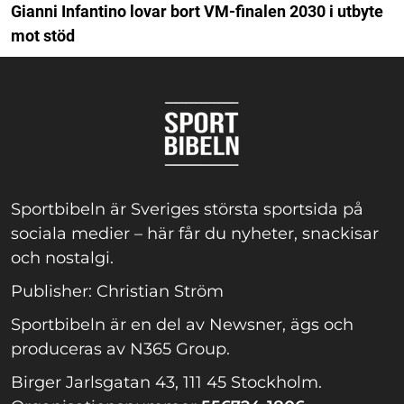
Gianni Infantino lovar bort VM-finalen 2030 i utbyte
mot stöd
Sportbibeln är Sveriges största sportsida på
sociala medier – här får du nyheter, snackisar
och nostalgi.
Publisher: Christian Ström
Sportbibeln är en del av Newsner, ägs och
produceras av N365 Group.
Birger Jarlsgatan 43, 111 45 Stockholm.