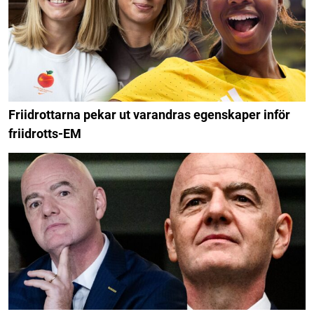
Friidrottarna pekar ut varandras egenskaper inför
friidrotts-EM