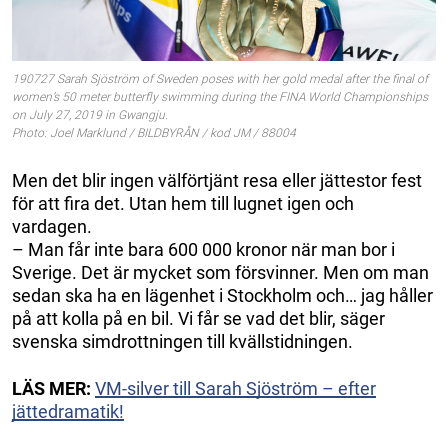
190727 Sarah Sjöström of Sweden poses with her gold medal after the final of
women’s 50 meter butterfly swimming during the FINA World Championships
on July 27, 2019 in Gwangju.
Photo: Joel Marklund / BILDBYRÅN / kod JM / 88004
Men det blir ingen välförtjänt resa eller jättestor fest
för att fira det. Utan hem till lugnet igen och
vardagen.
– Man får inte bara 600 000 kronor när man bor i
Sverige. Det är mycket som försvinner. Men om man
sedan ska ha en lägenhet i Stockholm och… jag håller
på att kolla på en bil. Vi får se vad det blir, säger
svenska simdrottningen till kvällstidningen.
LÄS MER:
VM-silver till Sarah Sjöström – efter
jättedramatik!