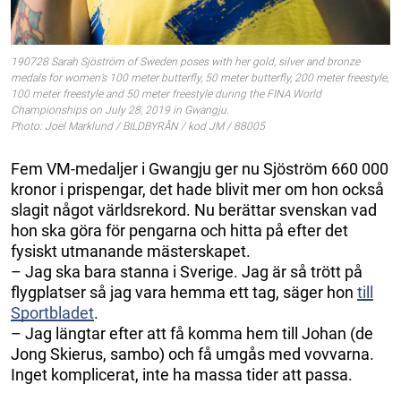
190728 Sarah Sjöström of Sweden poses with her gold, silver and bronze
medals for women’s 100 meter butterfly, 50 meter butterfly, 200 meter freestyle,
100 meter freestyle and 50 meter freestyle during the FINA World
Championships on July 28, 2019 in Gwangju.
Photo: Joel Marklund / BILDBYRÅN / kod JM / 88005
Fem VM-medaljer i Gwangju ger nu Sjöström 660 000
kronor i prispengar, det hade blivit mer om hon också
slagit något världsrekord. Nu berättar svenskan vad
hon ska göra för pengarna och hitta på efter det
fysiskt utmanande mästerskapet.
– Jag ska bara stanna i Sverige. Jag är så trött på
flygplatser så jag vara hemma ett tag, säger hon
till
Sportbladet
.
– Jag längtar efter att få komma hem till Johan (de
Jong Skierus, sambo) och få umgås med vovvarna.
Inget komplicerat, inte ha massa tider att passa.