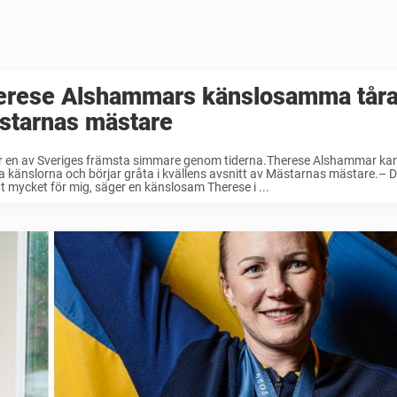
erese Alshammars känslosamma tårar
starnas mästare
r en av Sveriges främsta simmare genom tiderna.Therese Alshammar kan 
ka känslorna och börjar gråta i kvällens avsnitt av Mästarnas mästare.– 
gt mycket för mig, säger en känslosam Therese i ...