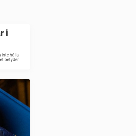
 i
inte hålla
Det betyder