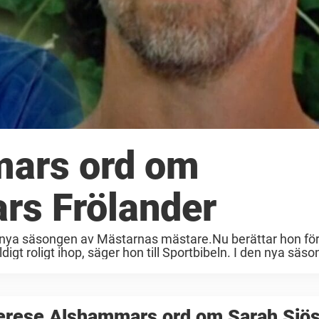
ars ord om
ars Frölander
 nya säsongen av Mästarnas mästare.Nu berättar hon fö
igt roligt ihop, säger hon till Sportbibeln. I den nya säson
erese Alshammars ord om Sarah Sjö