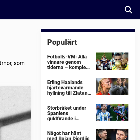
Populärt
Fotbolls-VM: Alla
vinnare genom
järnor, som
tiderna – komplett
lista
Erling Haalands
hjärtevärmande
hyllning till Zlatan
Ibrahimovic
Storbråket under
Spaniens
guldfirande i
fotbolls-VM i natt:
"Äckligt"
Något har hänt
med Bojan Djordjic