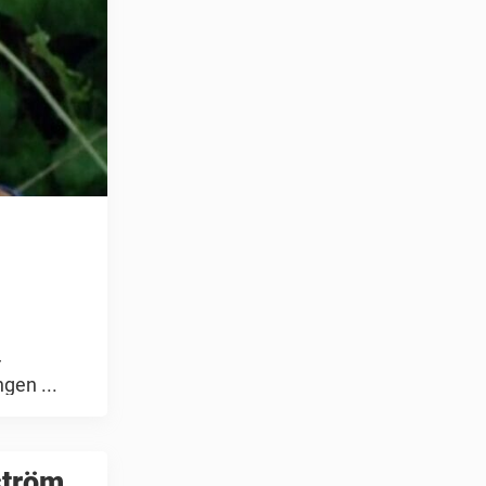
r
gen ...
ström