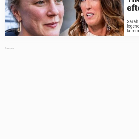
ef
Sarah
legen
kommit