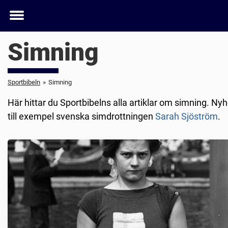
Toggle
menu
Simning
Sportbibeln
»
Simning
Här hittar du Sportbibelns alla artiklar om simning. Ny
till exempel svenska simdrottningen
Sarah Sjöström
.