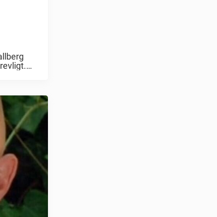
llberg
evligt.