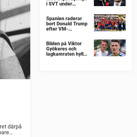
i SVT under
fotbolls-VM
Spanien raderar
bort Donald Trump
efter VM-
guldfirandet
Bilden på Viktor
Gyökeres och
lagkamraten hyllas
nu stort
ret därpå
nare