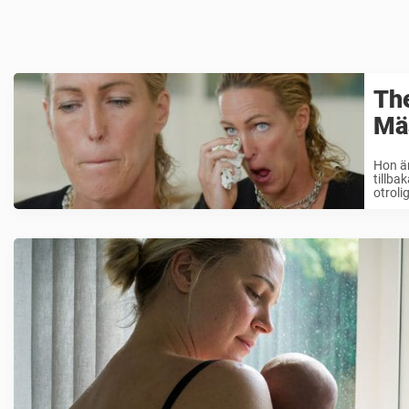
Th
Mä
Hon ä
tillba
otroli