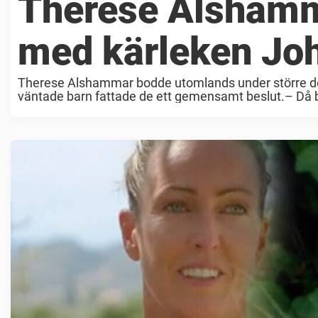
Therese Alshamm
med kärleken Jo
Therese Alshammar bodde utomlands under större de
väntade barn fattade de ett gemensamt beslut.– Då bö
Hon är ...