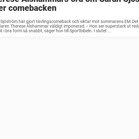
ter comebacken
 Sjöström har gjort tävlingscomeback och siktar mot sommarens EM.Det
daren Therese Alshammar väldigt imponerad.– Hon ser superstark ut red
 i bra form så snabbt, säger hon till Sportbibeln. I slutet ...