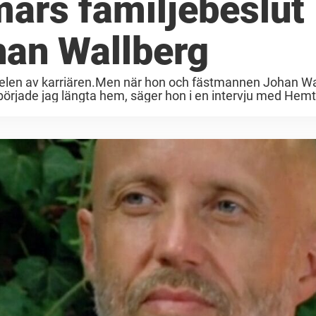
ars familjebeslut
han Wallberg
len av karriären.Men när hon och fästmannen Johan Wa
rjade jag längta hem, säger hon i en intervju med Hemtr