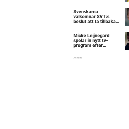
Birmingham
Svenskarna
välkomnar SVT:s
beslut att ta tillbaka
Micke Leijnegard
Micke Leijnegard
spelar in nytt tv-
program efter
Mästarnas mästare