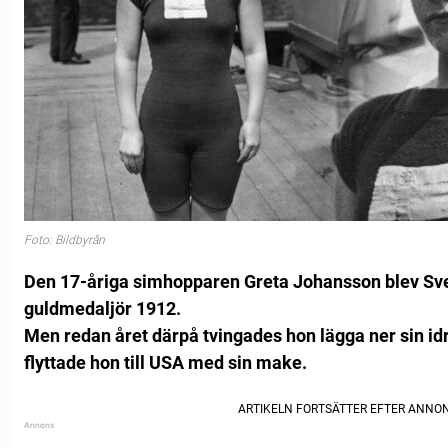
Foto: Bildbyrån
Den 17-åriga simhopparen Greta Johansson blev Sver
guldmedaljör 1912.
Men redan året därpå tvingades hon lägga ner sin id
flyttade hon till USA med sin make.