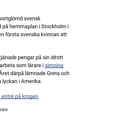
n bortglömd svensk
d på hemmaplan i Stockholm i
n första svenska kvinnan att
tjänade pengar på sin idrott
arbeta som lärare i
simning
. Året därpå lämnade Greta och
 lyckan i Amerika.
e entré på krogen