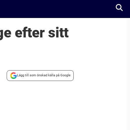
 efter sitt
Lägg till som önskad källa på Google