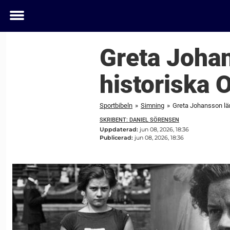
Toggle
menu
Greta Johan
historiska 
Sportbibeln
»
Simning
»
Greta Johansson läm
SKRIBENT: DANIEL SÖRENSEN
Uppdaterad:
jun 08, 2026, 18:36
Publicerad:
jun 08, 2026, 18:36