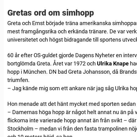
Gretas ord om simhopp
Greta och Ernst började träna amerikanska simhoppa
mest framgångsrika och erkända tränare. De var ver
universitetet och högst bidragande till sportens utvec
60 år efter OS-guldet gjorde Dagens Nyheter en inte
bortglömda Greta. Året var 1972 och
Ulrika Knape
had
hopp i München. DN bad Greta Johansson, då Brand
triumfen.
– Jag kände mig som ett ankare när jag såg Ulrika ho
Hon menade att det hänt mycket med sporten sedan h
– Damernas höga hopp är något helt annat nu än på vå
flickorna inte varierade hopp annat än från svikt – där
Stockholm – medan vi från den fasta trampolinen nöj
och 10 meters höjd, sa hon.