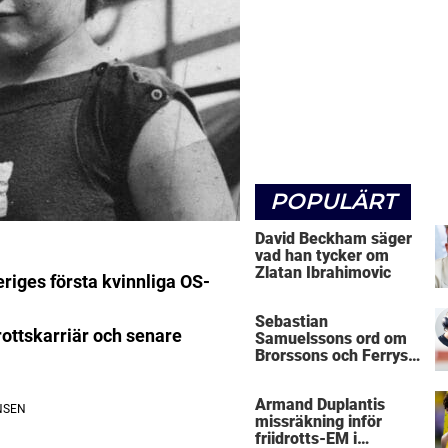
POPULÄRT
David Beckham säger
vad han tycker om
Zlatan Ibrahimovic
iges första kvinnliga OS-
Sebastian
rottskarriär och senare
Samuelssons ord om
Brorssons och Ferrys
kritik
Armand Duplantis
missräkning inför
friidrotts-EM i