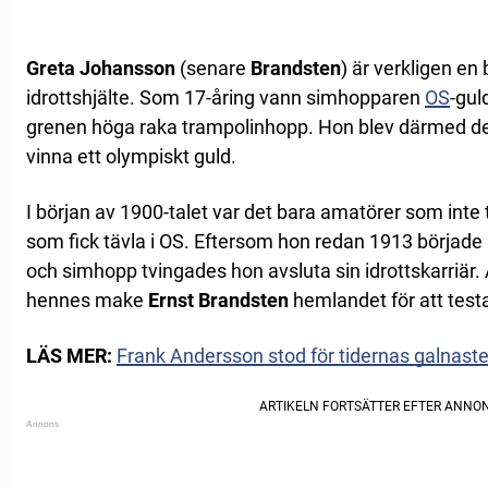
Greta Johansson
(senare
Brandsten
) är verkligen e
idrottshjälte. Som 17-åring vann simhopparen
OS
-gul
grenen höga raka trampolinhopp. Hon blev därmed de
vinna ett olympiskt guld.
I början av 1900-talet var det bara amatörer som inte 
som fick tävla i OS. Eftersom hon redan 1913 började 
och simhopp tvingades hon avsluta sin idrottskarriär
hennes make
Ernst Brandsten
hemlandet för att testa
LÄS MER:
Frank Andersson stod för tidernas galnast