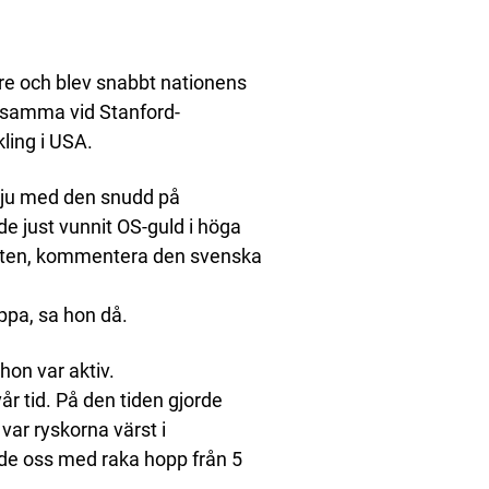
re och blev snabbt nationens
ksamma vid Stanford-
kling i USA.
rvju med den snudd på
e just vunnit OS-guld i höga
sten, kommentera den svenska
ppa, sa hon då.
on var aktiv.
r tid. På den tiden gjorde
 var ryskorna värst i
de oss med raka hopp från 5